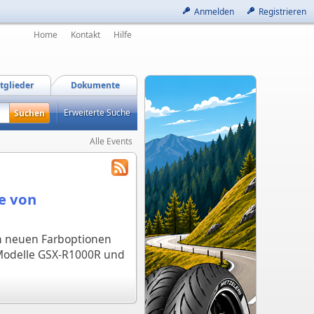
Anmelden
Registrieren
Home
Kontakt
Hilfe
tglieder
Dokumente
Erweiterte Suche
Alle Events
he von
en neuen Farboptionen
-Modelle GSX-R1000R und