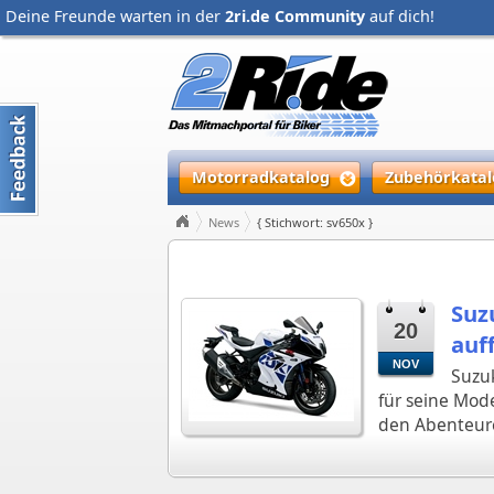
Deine Freunde warten in der
2ri.de Community
auf dich!
Motorradkatalog
Zubehörkatal
News
{ Stichwort: sv650x }
Suz
20
auf
NOV
Suzuk
für seine Mod
den Abenteure