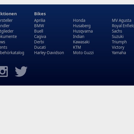
ktionen
Bikes
rsteller
Aprilia
Honda
MV Agusta
ndler
BMW
Husaberg
Royal Enfiel
tglieder
Buell
Husqvarna
Sachs
kumente
Cagiva
Indian
Suzuki
ews
Derbi
Kawasaki
Triumph
ents
Ducati
KTM
Victory
behörkatalog
Harley-Davidson
Moto Guzzi
Yamaha