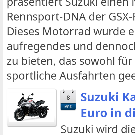
präsentiert Suzuki einen 
Rennsport-DNA der GSX-R-
Dieses Motorrad wurde en
aufregendes und dennoch 
zu bieten, das sowohl für 
sportliche Ausfahrten gee
Suzuki Ka
8
Euro in d
MRZ
Suzuki wird di