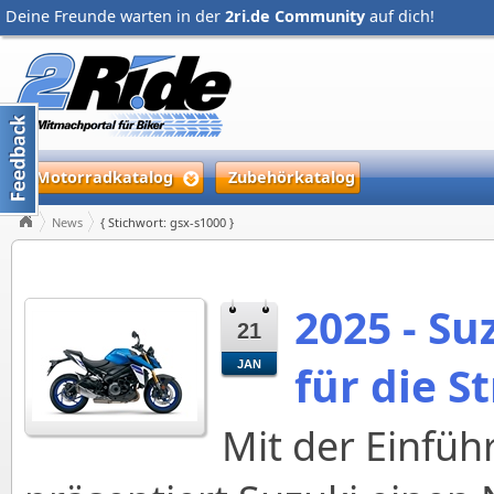
Deine Freunde warten in der
2ri.de Community
auf dich!
Motorradkatalog
Zubehörkatalog
News
{ Stichwort: gsx-s1000 }
2025 - Su
21
für die S
JAN
Mit der Einfü