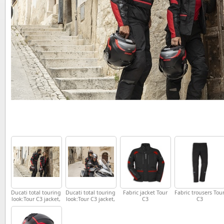
Ducati total touring
Ducati total touring
Fabric jacket Tour
Fabric trousers Tou
look:Tour C3 jacket,
look:Tour C3 jacket,
C3
C3
Tour C3 trousers
Tour C3 trousers
and Horizon
and Horizon
helmet
helmet