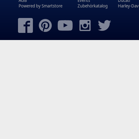
AGB
Events
Ducati
Powered by
Smartstore
Zubehörkatalog
Harley-Dav