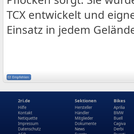
TCX entwickelt und eigne
Einsatz in jedem Geländ
Empfehlen
2ri.de
Sektionen
Bikes
Hilfe
Hersteller
Aprilia
Kontakt
Händler
BMW
Netiquette
Mitglieder
Buell
Impressum
Dokumente
Cagiva
Datenschutz
News
Derbi