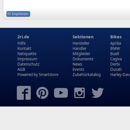
Empfehlen
2ri.de
Sektionen
Bikes
Hilfe
Hersteller
Aprilia
Kontakt
Händler
BMW
Netiquette
Mitglieder
Buell
Impressum
Dokumente
Cagiva
Datenschutz
News
Derbi
AGB
Events
Ducati
Powered by
Smartstore
Zubehörkatalog
Harley-Dav