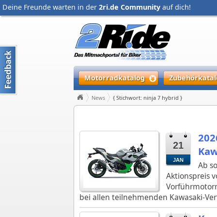
Deine Freunde warten in der
2ri.de Community
auf dich!
Motorradkatalog
Zubehörkatal
News
{ Stichwort: ninja 7 hybrid }
202
21
Kaw
JAN
Ab so
Aktionspreis 
Vorführmotorr
bei allen teilnehmenden Kawasaki-Ver