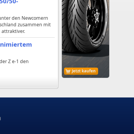
50/50-
s unter den Newcomern
utschland zusammen mit
attraktiver.
inimiertem
der Z e-1 den
Jetzt kaufen
d