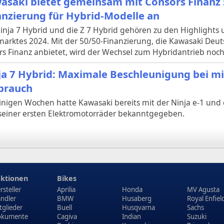
asaki bietet gemeinsam mit Consors Finanz 
anzierung für Hybrid-Modelle an
Ninja 7 Hybrid und die Z 7 Hybrid gehören zu den Highlight
arktes 2024. Mit der 50/50-Finanzierung, die Kawasaki De
s Finanz anbietet, wird der Wechsel zum Hybridantrieb noch 
ja 7 Hybrid: Maximale Beschleunigung bei m
brauch
inigen Wochen hatte Kawasaki bereits mit der Ninja e-1 und 
 seiner ersten Elektromotorräder bekanntgegeben.
ktionen
Bikes
rsteller
Aprilia
Honda
MV Agusta
ndler
BMW
Husaberg
Royal Enfiel
tglieder
Buell
Husqvarna
Sachs
kumente
Cagiva
Indian
Suzuki