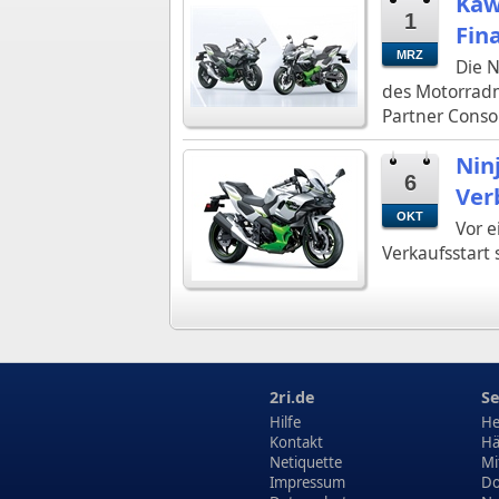
Kaw
1
Fin
MRZ
Die 
des Motorradm
Partner Consor
Nin
6
Ver
OKT
Vor e
Verkaufsstart
2ri.de
Se
Hilfe
He
Kontakt
Hä
Netiquette
Mi
Impressum
Do