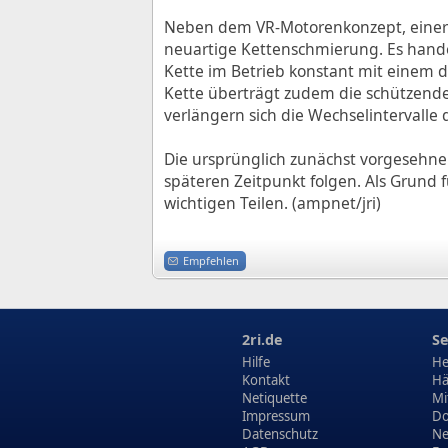
Neben dem VR-Motorenkonzept, einer M
neuartige Kettenschmierung. Es handel
Kette im Betrieb konstant mit einem d
Kette überträgt zudem die schützende 
verlängern sich die Wechselintervalle
Die ursprünglich zunächst vorgesehne
späteren Zeitpunkt folgen. Als Grund 
wichtigen Teilen. (ampnet/jri)
Empfehlen
2ri.de
Se
Hilfe
He
Kontakt
Hä
Netiquette
Mi
Impressum
Do
Datenschutz
N