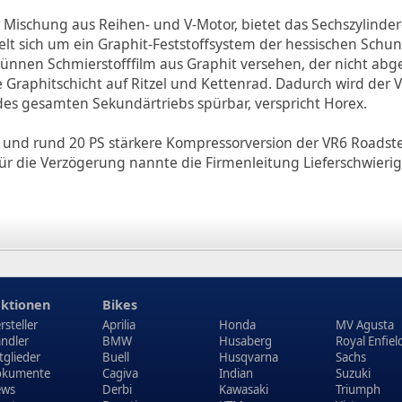
ischung aus Reihen- und V-Motor, bietet das Sechszylinder
t sich um ein Graphit-Feststoffsystem der hessischen Schun
ünnen Schmierstofffilm aus Graphit versehen, der nicht abge
Graphitschicht auf Ritzel und Kettenrad. Dadurch wird der V
 des gesamten Sekundärtriebs spürbar, verspricht Horex.
 und rund 20 PS stärkere Kompressorversion der VR6 Roadst
für die Verzögerung nannte die Firmenleitung Lieferschwierig
ktionen
Bikes
rsteller
Aprilia
Honda
MV Agusta
ndler
BMW
Husaberg
Royal Enfiel
tglieder
Buell
Husqvarna
Sachs
kumente
Cagiva
Indian
Suzuki
ews
Derbi
Kawasaki
Triumph