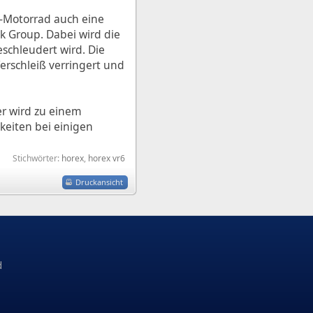
-Motorrad auch eine
k Group. Dabei wird die
schleudert wird. Die
erschleiß verringert und
er wird zu einem
keiten bei einigen
Stichwörter:
horex
,
horex vr6
Druckansicht
d