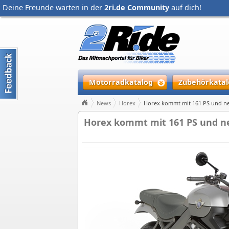
Deine Freunde warten in der
2ri.de Community
auf dich!
Motorradkatalog
Zubehörkatal
News
Horex
Horex kommt mit 161 PS und n
Horex kommt mit 161 PS und n