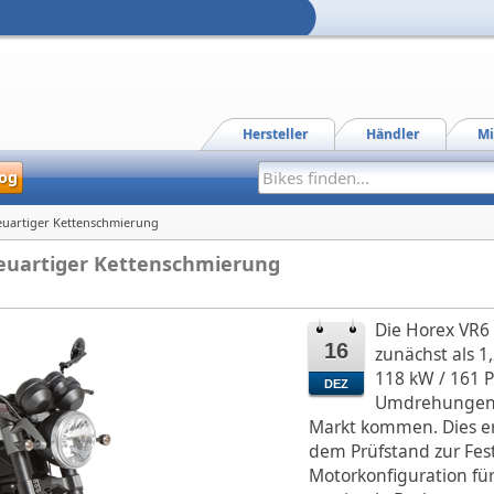
Hersteller
Händler
Mi
og
euartiger Kettenschmierung
euartiger Kettenschmierung
Die Horex VR6 
16
zunächst als 1
118 kW / 161 P
DEZ
Umdrehungen 
Markt kommen. Dies er
dem Prüfstand zur Fes
Motorkonfiguration für