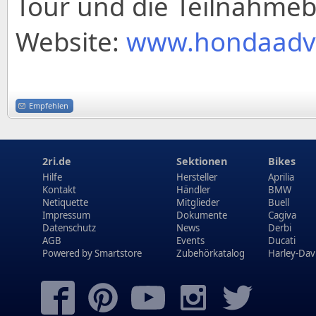
Tour und die Teilnahme
Website:
www.hondaadv
Empfehlen
2ri.de
Sektionen
Bikes
Hilfe
Hersteller
Aprilia
Kontakt
Händler
BMW
Netiquette
Mitglieder
Buell
Impressum
Dokumente
Cagiva
Datenschutz
News
Derbi
AGB
Events
Ducati
Powered by
Smartstore
Zubehörkatalog
Harley-Dav