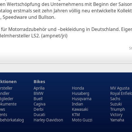
llen Wertschöpfung des Unternehmens mit Beginn der Saiso
alog erstmals seit zehn Jahren völlig neu entwickelte Kollek
, Speedware und Bullson.
list für Motorradzubehör und –bekleidung in Deutschland. Eige
elmhersteller LS2. (ampnet/jri)
S
ktionen
Bikes
rsteller
Aprilia
Honda
MV Agusta
ndler
BMW
Husaberg
Royal Enfiel
tglieder
Buell
Husqvarna
Sachs
kumente
Cagiva
Indian
Suzuki
ews
Derbi
Kawasaki
Triumph
ents
Ducati
KTM
Victory
behörkatalog
Harley-Davidson
Moto Guzzi
Yamaha