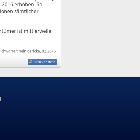
n 2016 erhöhen. So
tionen sämtlicher
ntümer ist mittlerweile
tichwörter:
hein gericke
,
02.2016
Druckansicht
d