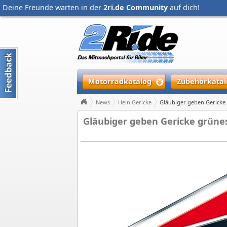
Deine Freunde warten in der
2ri.de Community
auf dich!
Motorradkatalog
Zubehörkatal
News
Hein Gericke
Gläubiger geben Gericke 
Gläubiger geben Gericke grünes