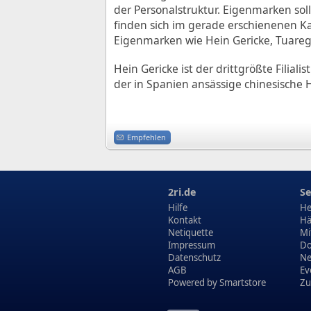
der Personalstruktur. Eigenmarken so
finden sich im gerade erschienenen Kat
Eigenmarken wie Hein Gericke, Tuareg
Hein Gericke ist der drittgrößte Filia
der in Spanien ansässige chinesische H
Empfehlen
2ri.de
Se
Hilfe
He
Kontakt
Hä
Netiquette
Mi
Impressum
Do
Datenschutz
N
AGB
Ev
Powered by
Smartstore
Zu