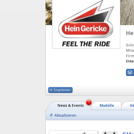
He
Grü
Mita
Firm
Inte
Empfehlen
1
News & Events
Modelle
Hä
Aktualisieren