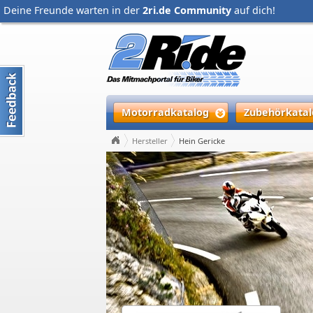
Deine Freunde warten in der
2ri.de Community
auf dich!
Motorradkatalog
Zubehörkatal
Hersteller
Hein Gericke