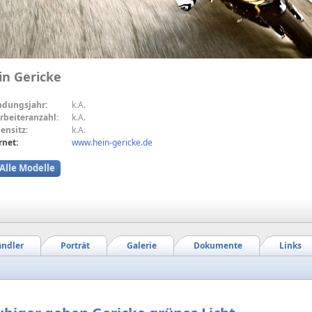
in Gericke
ndungsjahr:
k.A.
rbeiteranzahl:
k.A.
ensitz:
k.A.
rnet:
www.hein-gericke.de
Alle Modelle
ndler
Porträt
Galerie
Dokumente
Links