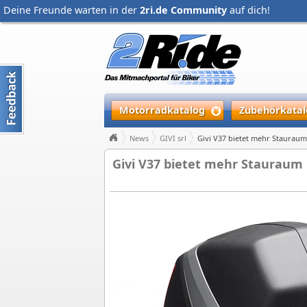
Deine Freunde warten in der
2ri.de Community
auf dich!
Motorradkatalog
Zubehörkatal
News
GIVI srl
Givi V37 bietet mehr Stauraum
Givi V37 bietet mehr Stauraum