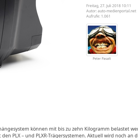
Freitag, 27. Juli 2018 10:11
Autor:
auto-medienportal.net
Aufrufe: 1.061
Peter Pasalt
nhängesystem können mit bis zu zehn Kilogramm belastet wer
t den PLX – und PLXR-Trägersystemen. Aktuell wird noch an d