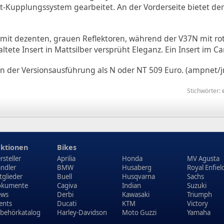
kt-Kupplungssystem gearbeitet. An der Vorderseite bietet de
mit dezenten, grauen Reflektoren, während der V37N mit ro
ltete Insert in Mattsilber versprüht Eleganz. Ein Insert im C
n der Versionsausführung als N oder NT 509 Euro. (ampnet/jr
Stichwörter:
ktionen
Bikes
rsteller
Aprilia
Honda
MV Agusta
ndler
BMW
Husaberg
Royal Enfiel
tglieder
Buell
Husqvarna
Sachs
kumente
Cagiva
Indian
Suzuki
ews
Derbi
Kawasaki
Triumph
ents
Ducati
KTM
Victory
behörkatalog
Harley-Davidson
Moto Guzzi
Yamaha