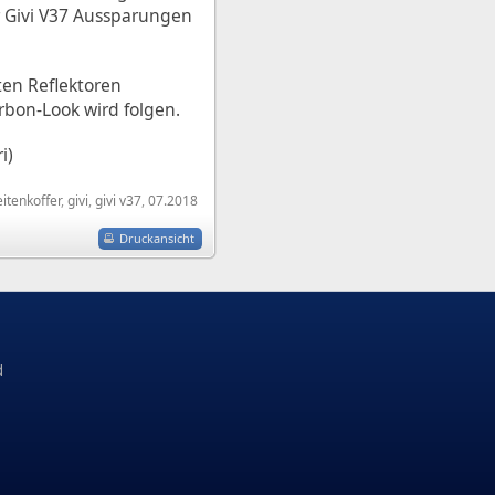
r Givi V37 Aussparungen
ten Reflektoren
arbon-Look wird folgen.
i)
eitenkoffer
,
givi
,
givi v37
,
07.2018
Druckansicht
d