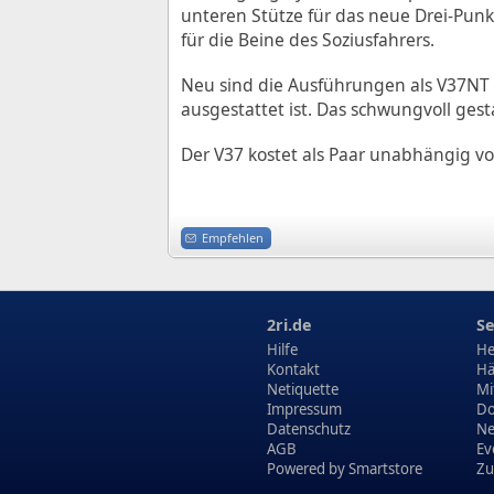
unteren Stütze für das neue Drei-Pun
für die Beine des Soziusfahrers.
Neu sind die Ausführungen als V37NT 
ausgestattet ist. Das schwungvoll gesta
Der V37 kostet als Paar unabhängig vo
Empfehlen
2ri.de
Se
Hilfe
He
Kontakt
Hä
Netiquette
Mi
Impressum
Do
Datenschutz
N
AGB
Ev
Powered by
Smartstore
Zu