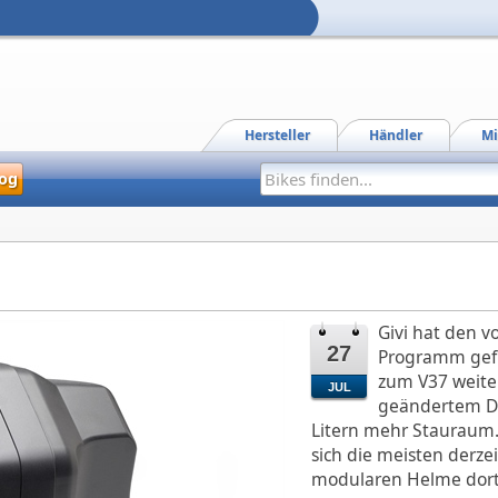
Hersteller
Händler
Mi
og
Givi hat den v
27
Programm gefü
zum V37 weiter
JUL
geändertem De
Litern mehr Stauraum. 
sich die meisten derzei
modularen Helme dort