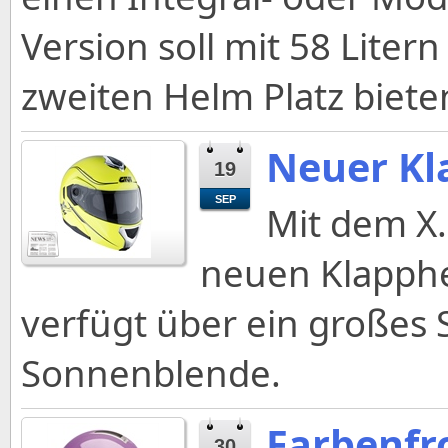
Version soll mit 58 Lite
zweiten Helm Platz biete
Neuer Kl
19
SEP
Mit dem X.
neuen Klapphe
verfügt über ein großes S
Sonnenblende.
Farbenfro
30