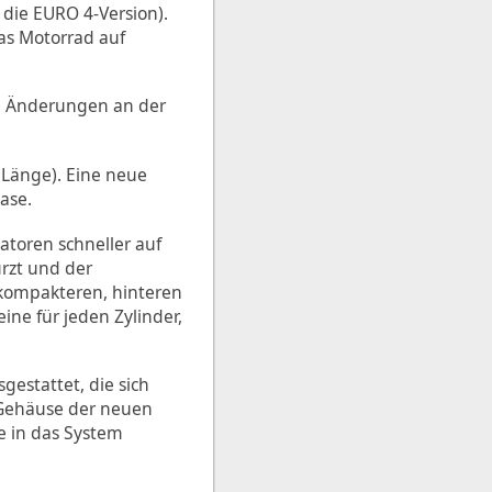
die EURO 4-Version).
as Motorrad auf
e Änderungen an der
 Länge). Eine neue
ase.
toren schneller auf
rzt und der
 kompakteren, hinteren
ne für jeden Zylinder,
estattet, die sich
s Gehäuse der neuen
e in das System