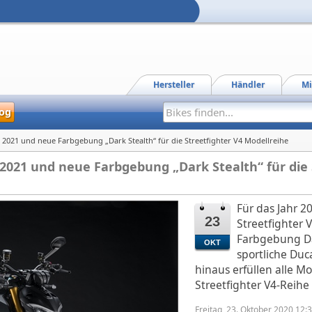
Hersteller
Händler
Mi
og
2021 und neue Farbgebung „Dark Stealth“ für die Streetfighter V4 Modellreihe
Für das Jahr 2
23
Streetfighter 
Farbgebung Da
OKT
sportliche Duc
hinaus erfüllen alle Mo
Streetfighter V4-Reihe
Freitag, 23. Oktober 2020 12: