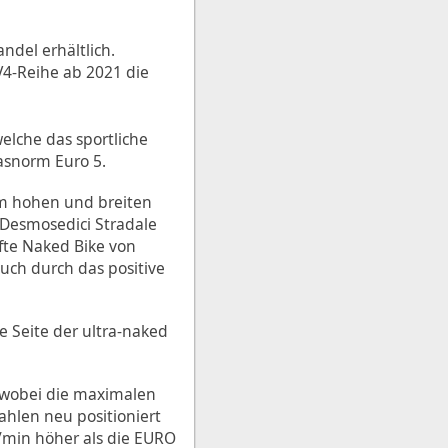
ndel erhältlich.
V4-Reihe ab 2021 die
welche das sportliche
gasnorm Euro 5.
nem hohen und breiten
Desmosedici Stradale
fte Naked Bike von
auch durch das positive
e Seite der ultra-naked
, wobei die maximalen
hlen neu positioniert
U/min höher als die EURO