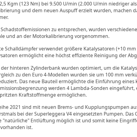
,5 Kgm (123 Nm) bei 9.500 U/min (2.000 U/min niedriger als 
librierung und dem neuen Auspuff erzielt wurden, machen d
mer.
Schadstoffemissionen zu entsprechen, wurden verschieden
ale und an der Motorkalibrierung vorgenommen.
rte Schalldämpfer verwendet größere Katalysatoren (+10 mm
ysatoren ermöglicht eine höchst effiziente Reinigung der Abg
r hinteren Zylinderbank wurden optimiert, um die Katalysa
rgleich zu den Euro 4-Modellen wurden sie um 100 mm verkü
ziert. Das neue Bauteil ermöglichte die Einführung eines
 Emissionsbegrenzung werden 4 Lambda-Sonden eingeführt, ei
spritzten Kraftstoffmenge ermöglichen.
ureihe 2021 sind mit neuen Brems- und Kupplungspumpen ausg
n erstmals bei der Superleggera V4 eingesetzten Pumpen. Da
"natürliche" Entlüftung möglich ist und somit keine Eingriff
f vorhanden ist.