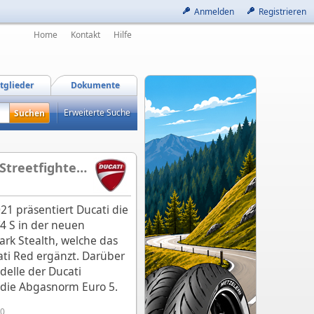
Anmelden
Registrieren
Home
Kontakt
Hilfe
tglieder
Dokumente
Erweiterte Suche
Einführung der Euro-5-Norm in 2021 und neue Farbgebung „Dark Stealth“ für die Streetfighter V4 Modellreihe
021 präsentiert Ducati die
V4 S in der neuen
rk Stealth, welche das
ati Red ergänzt. Darüber
delle der Ducati
 die Abgasnorm Euro 5.
30