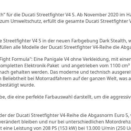
h” für die Ducati Streetfighter V4 S. Ab November 2020 im Ha
m Umweltschutz, erfüllt die gesamte Ducati Streetfighter 
ie Streetfighter V4 S in der neuen Farbgebung Dark Stealth, 
füllen alle Modelle der Ducati Streetfighter V4-Reihe die Ab
r "Fight Formula": Eine Panigale V4 ohne Verkleidung, mit ei
kompletten Elektronik-Paket und angetrieben vom 1100 cm³ 
Schach gehalten werden. Das moderne und technisch ausgerei
en Beliebtheit bei Motorradfahrern auf der ganzen Welt, was 
bestätigt wurde.
be, die eine perfekte Farbauswahl darstellt, um die aggressiv
räder der Ducati Streetfighter V4-Reihe die Abgasnorm Euro 5
rändert bleiben und nur bei unterschiedlichen Motordrehza
at eine Leistung von 208 PS (153 kW) bei 13.000 U/min (250 