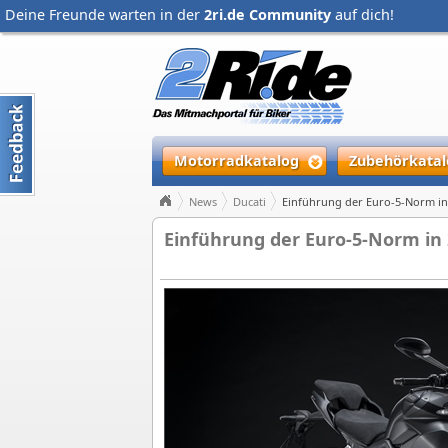
Deine Freunde warten in der
2ri.de Community
auf dich!
Motorradkatalog
Zubehörkatal
News
Ducati
Einführung der Euro-5-Norm in 