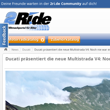
Deine Freunde warten in der
2ri.de Community
auf dich!
Motorradkatalog
Zubehörkatalog
News
Ducati
Ducati präsentiert die neue Multistrada V4: Noch nie war e