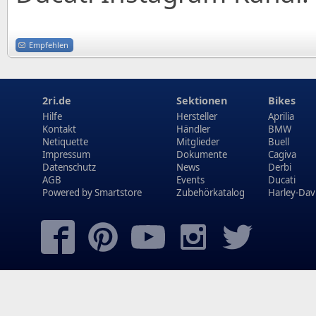
Empfehlen
2ri.de
Sektionen
Bikes
Hilfe
Hersteller
Aprilia
Kontakt
Händler
BMW
Netiquette
Mitglieder
Buell
Impressum
Dokumente
Cagiva
Datenschutz
News
Derbi
AGB
Events
Ducati
Powered by
Smartstore
Zubehörkatalog
Harley-Dav