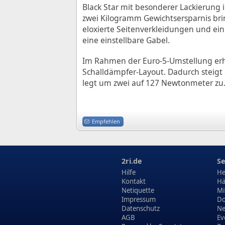
Black Star mit besonderer Lackierung
zwei Kilogramm Gewichtsersparnis bri
eloxierte Seitenverkleidungen und ein 
eine einstellbare Gabel.
Im Rahmen der Euro-5-Umstellung erh
Schalldämpfer-Layout. Dadurch steigt
legt um zwei auf 127 Newtonmeter zu.
Empfehlen
2ri.de
Se
Hilfe
He
Kontakt
Hä
Netiquette
Mi
Impressum
Do
Datenschutz
N
AGB
Ev