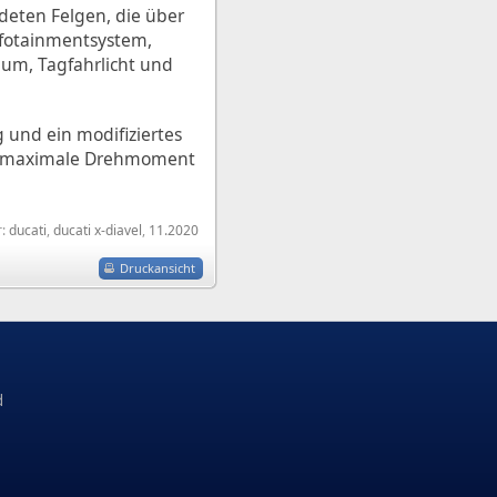
deten Felgen, die über
nfotainmentsystem,
ium, Tagfahrlicht und
und ein modifiziertes
Das maximale Drehmoment
r:
ducati
,
ducati x-diavel
,
11.2020
Druckansicht
d