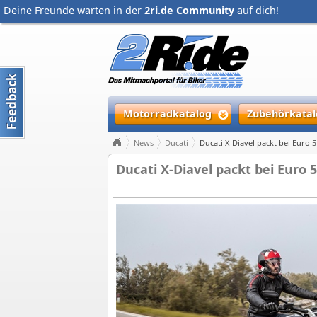
Deine Freunde warten in der
2ri.de Community
auf dich!
Motorradkatalog
Zubehörkatal
News
Ducati
Ducati X-Diavel packt bei Euro 5
Ducati X-Diavel packt bei Euro 