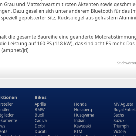
 in Grau und Mattschwarz mit roten Akzenten sowie geschmie
ngen. Dazu gesellen sich unter anderem Bluetooth für das I
speziell gepolsterter Sitz, Rückspiegel aus gefrästem Alumin
ält die gesamte Baureihe eine geänderte Motorabstimmung 
 die Leistung auf 160 PS (118 kW), das sind acht PS mehr. 
 (ampnet/jri)
Stichwörte
ktionen
Bikes
rsteller
Aprilia
Honda
MV Agusta
ndler
BMW
Husaberg
Royal Enfiel
tglieder
Buell
Husqvarna
Sachs
kumente
Cagiva
Indian
Suzuki
ews
Derbi
Kawasaki
Triumph
ents
Ducati
KTM
Victory