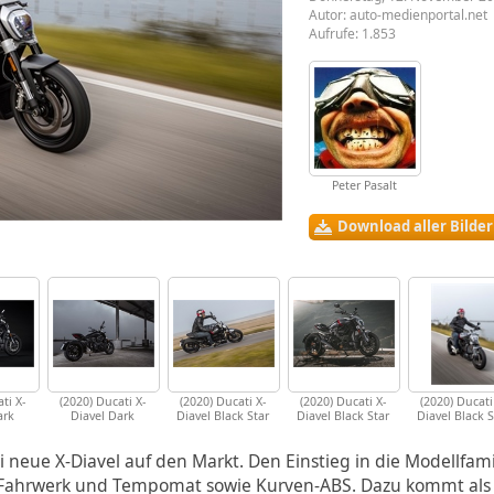
Autor:
auto-medienportal.net
Aufrufe: 1.853
Peter Pasalt
Download aller Bilde
ti X-
(2020) Ducati X-
(2020) Ducati X-
(2020) Ducati X-
(2020) Ducati
ark
Diavel Dark
Diavel Black Star
Diavel Black Star
Diavel Black S
neue X-Diavel auf den Markt. Den Einstieg in die Modellfamil
 Fahrwerk und Tempomat sowie Kurven-ABS. Dazu kommt als 