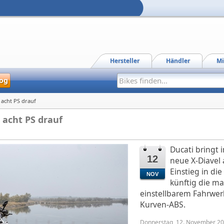
Hersteller
Händler
Mi
og
 acht PS drauf
5 acht PS drauf
Ducati bringt
12
neue X-Diavel
Einstieg in die
NOV
künftig die ma
einstellbarem Fahrwe
Kurven-ABS.
Donnerstag, 12. November 20