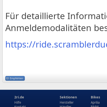
Für detaillierte Informa
Anmeldemodalitäten bes
https://ride.scramblerdu
Empfehlen
2ri.de
Sektionen
Bikes
Hilfe
Hersteller
Aprilia
Kontakt
Händler
BMW