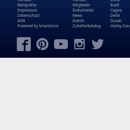
Netiquette
Mitglieder
Buell
Impressum
Dokumente
Cagiva
Datenschutz
News
Derbi
AGB
Events
Ducati
Powered by
Smartstore
Zubehörkatalog
Harley-Dav