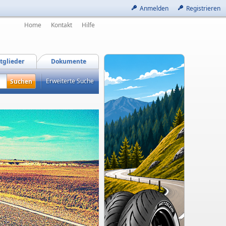
Anmelden
Registrieren
Home
Kontakt
Hilfe
tglieder
Dokumente
Erweiterte Suche