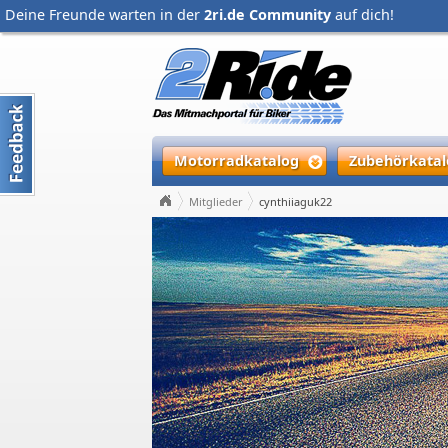
Deine Freunde warten in der
2ri.de Community
auf dich!
Motorradkatalog
Zubehörkatal
Mitglieder
cynthiiaguk22