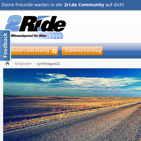
Deine Freunde warten in der
2ri.de Community
auf dich!
Motorradkatalog
Zubehörkatalog
Mitglieder
cynthiiaguk22