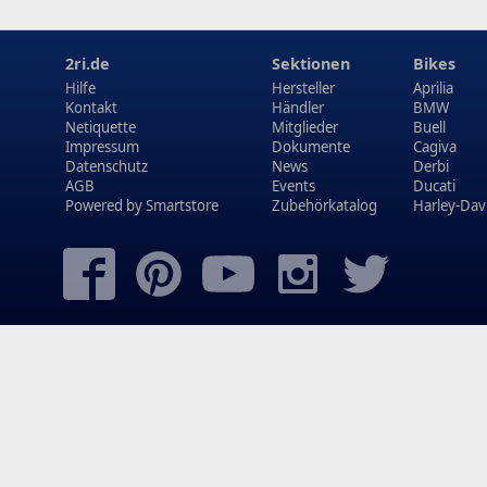
2ri.de
Sektionen
Bikes
Hilfe
Hersteller
Aprilia
Kontakt
Händler
BMW
Netiquette
Mitglieder
Buell
Impressum
Dokumente
Cagiva
Datenschutz
News
Derbi
AGB
Events
Ducati
Powered by
Smartstore
Zubehörkatalog
Harley-Dav