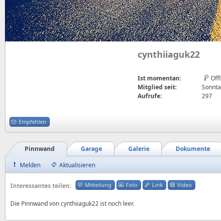
cynthiiaguk22
Ist momentan:
Off
Mitglied seit:
Sonnta
Aufrufe:
297
Empfehlen
Pinnwand
Garage
Galerie
Dokumente
Melden
Aktualisieren
Mitteilung
Foto
Link
Video
Interessantes teilen:
Die Pinnwand von cynthiiaguk22 ist noch leer.