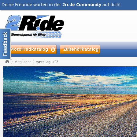
Deine Freunde warten in der
2ri.de Community
auf dich!
Motorradkatalog
Zubehörkatalog
Mitglieder
cynthiiaguk22