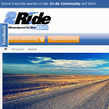
Deine Freunde warten in der
2ri.de Community
auf dich!
Motorradkatalog
Zubehörkatalog
Mitglieder
Slurmi