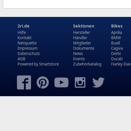
2ri.de
Sektionen
Bikes
Hilfe
Hersteller
Aprilia
Kontakt
Händler
BMW
Netiquette
Mitglieder
Buell
Impressum
Dokumente
Cagiva
Datenschutz
News
Derbi
AGB
Events
Ducati
Powered by
Smartstore
Zubehörkatalog
Harley-Dav