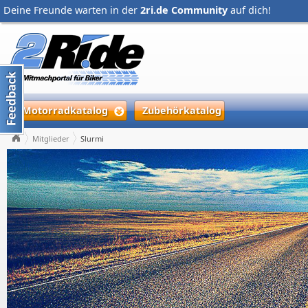
Deine Freunde warten in der
2ri.de Community
auf dich!
Motorradkatalog
Zubehörkatalog
Mitglieder
Slurmi