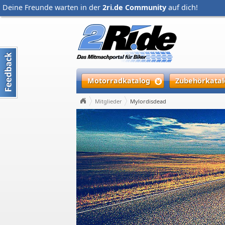
Deine Freunde warten in der
2ri.de Community
auf dich!
Motorradkatalog
Zubehörkatal
Mitglieder
Mylordisdead