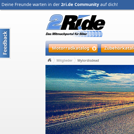
Deine Freunde warten in der
2ri.de Community
auf dich!
Motorradkatalog
Zubehörkatal
Mitglieder
Mylordisdead