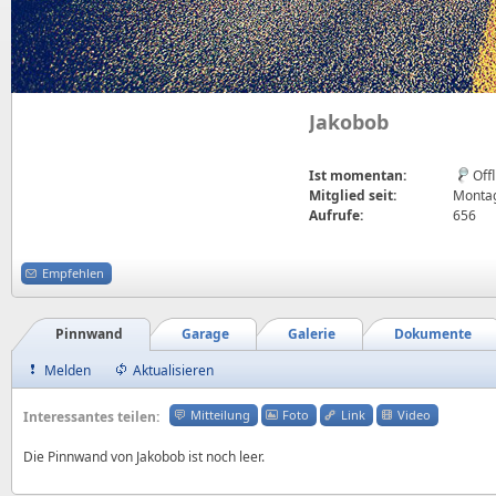
Jakobob
Ist momentan:
Off
Mitglied seit:
Montag,
Aufrufe:
656
Empfehlen
Pinnwand
Garage
Galerie
Dokumente
Melden
Aktualisieren
Mitteilung
Foto
Link
Video
Interessantes teilen:
Die Pinnwand von Jakobob ist noch leer.