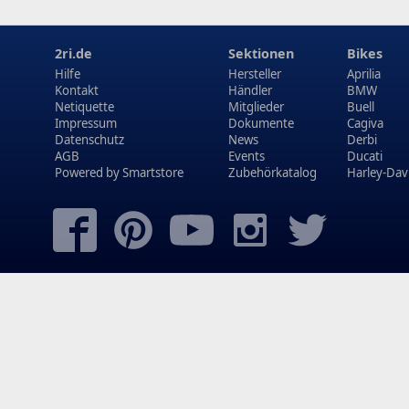
2ri.de
Sektionen
Bikes
Hilfe
Hersteller
Aprilia
Kontakt
Händler
BMW
Netiquette
Mitglieder
Buell
Impressum
Dokumente
Cagiva
Datenschutz
News
Derbi
AGB
Events
Ducati
Powered by
Smartstore
Zubehörkatalog
Harley-Dav