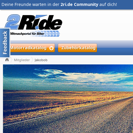
Deine Freunde warten in der
2ri.de Community
auf dich!
Motorradkatalog
Zubehörkatalog
Mitglieder
Jakobob