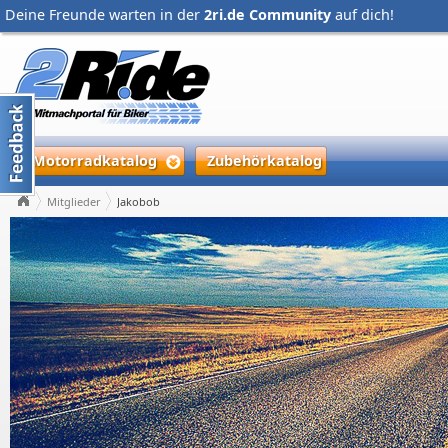
Deine Freunde warten in der
2ri.de Community
auf dich!
Motorradkatalog
Zubehörkatalog
Mitglieder
Jakobob