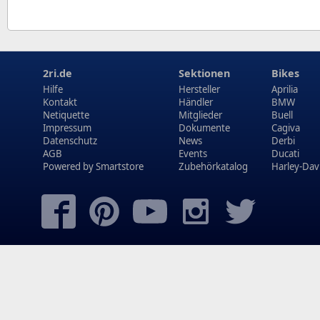
2ri.de
Sektionen
Bikes
Hilfe
Hersteller
Aprilia
Kontakt
Händler
BMW
Netiquette
Mitglieder
Buell
Impressum
Dokumente
Cagiva
Datenschutz
News
Derbi
AGB
Events
Ducati
Powered by
Smartstore
Zubehörkatalog
Harley-Dav