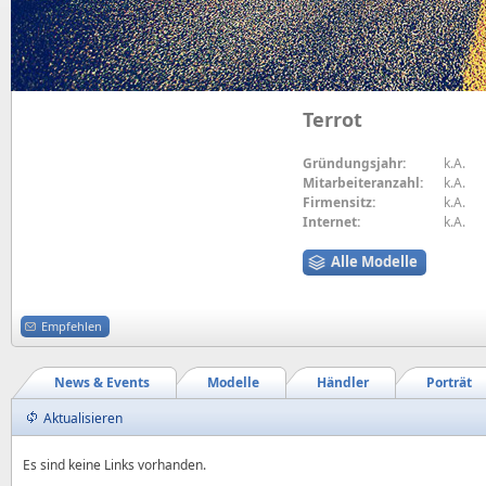
Terrot
Gründungsjahr:
k.A.
Mitarbeiteranzahl:
k.A.
Firmensitz:
k.A.
Internet:
k.A.
Alle Modelle
Empfehlen
News & Events
Modelle
Händler
Porträt
Aktualisieren
Es sind keine Links vorhanden.