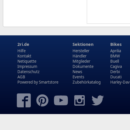
2ri.de
Sektionen
Bikes
Hilfe
Hersteller
Aprilia
Kontakt
Händler
BMW
Netiquette
Mitglieder
Buell
Impressum
Dokumente
Cagiva
Datenschutz
News
Derbi
AGB
Events
Ducati
Powered by
Smartstore
Zubehörkatalog
Harley-Dav