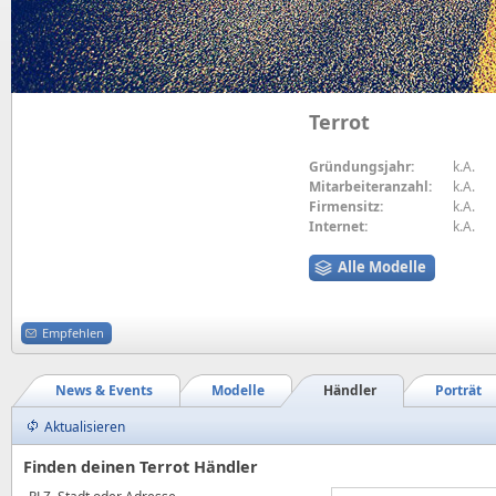
Terrot
Gründungsjahr:
k.A.
Mitarbeiteranzahl:
k.A.
Firmensitz:
k.A.
Internet:
k.A.
Alle Modelle
Empfehlen
News & Events
Modelle
Händler
Porträt
Aktualisieren
Finden deinen Terrot Händler