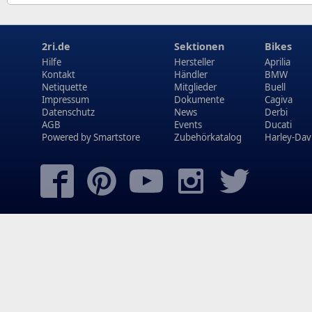
2ri.de
Sektionen
Bikes
Hilfe
Hersteller
Aprilia
Kontakt
Händler
BMW
Netiquette
Mitglieder
Buell
Impressum
Dokumente
Cagiva
Datenschutz
News
Derbi
AGB
Events
Ducati
Powered by
Smartstore
Zubehörkatalog
Harley-Dav