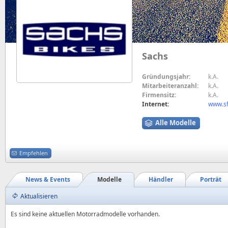
Sachs
Gründungsjahr:
k.A.
Mitarbeiteranzahl:
k.A.
Firmensitz:
k.A.
Internet:
www.sf
Alle Modelle
Empfehlen
News & Events
Modelle
Händler
Porträt
Aktualisieren
Es sind keine aktuellen Motorradmodelle vorhanden.