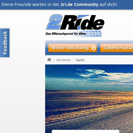
Deine Freunde warten in der
2ri.de Community
auf dich!
Motorradkatalog
Zubehörkatal
Hersteller
Sachs