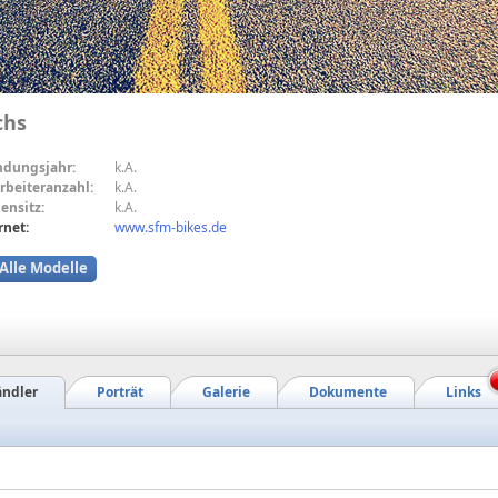
chs
ndungsjahr:
k.A.
rbeiteranzahl:
k.A.
ensitz:
k.A.
rnet:
www.sfm-bikes.de
Alle Modelle
ndler
Porträt
Galerie
Dokumente
Links