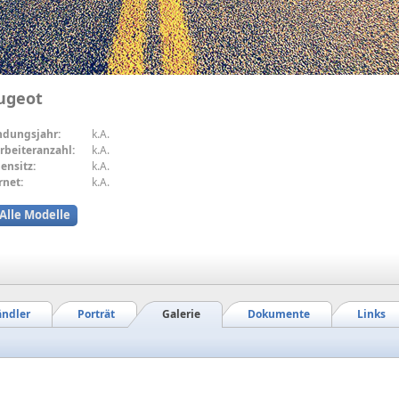
ugeot
ndungsjahr:
k.A.
rbeiteranzahl:
k.A.
ensitz:
k.A.
rnet:
k.A.
Alle Modelle
ndler
Porträt
Galerie
Dokumente
Links