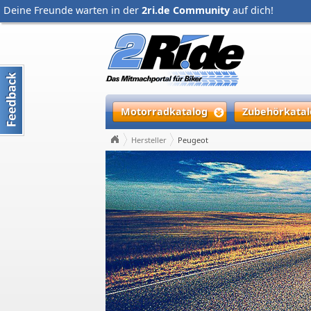
Deine Freunde warten in der
2ri.de Community
auf dich!
Motorradkatalog
Zubehörkatal
Hersteller
Peugeot