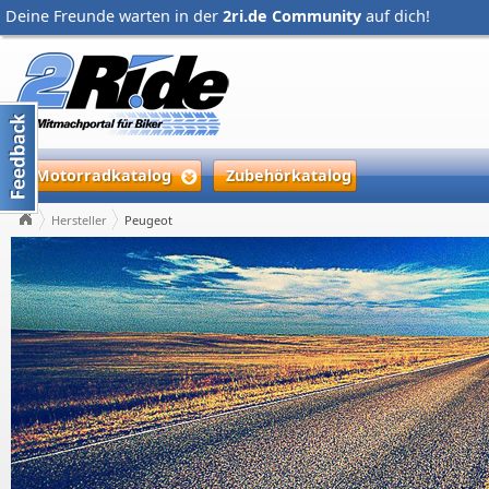
Deine Freunde warten in der
2ri.de Community
auf dich!
Motorradkatalog
Zubehörkatalog
Hersteller
Peugeot