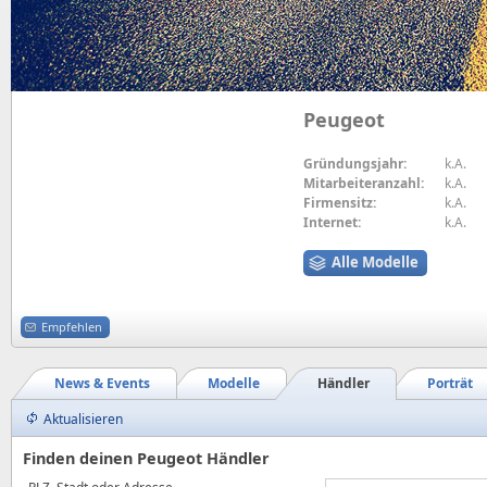
Peugeot
Gründungsjahr:
k.A.
Mitarbeiteranzahl:
k.A.
Firmensitz:
k.A.
Internet:
k.A.
Alle Modelle
Empfehlen
News & Events
Modelle
Händler
Porträt
Aktualisieren
Finden deinen Peugeot Händler