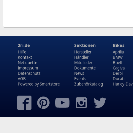
2ri.de
Sektionen
Bikes
Hilfe
Hersteller
Aprilia
Kontakt
Händler
BMW
Netiquette
Mitglieder
Buell
Impressum
Dokumente
Cagiva
Datenschutz
News
Derbi
AGB
Events
Ducati
Powered by
Smartstore
Zubehörkatalog
Harley-Dav