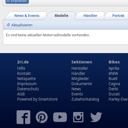
Empfehlen
News & Events
Modelle
Händler
Porträt
Aktualisieren
Es sind keine aktuellen Motorradmodelle vorhanden.
2ri.de
Sektionen
Bikes
Hilfe
Hersteller
Aprilia
Kontakt
Händler
BMW
Netiquette
Mitglieder
Buell
Impressum
Dokumente
Cagiva
Datenschutz
News
Derbi
AGB
Events
Ducati
Powered by
Smartstore
Zubehörkatalog
Harley-Dav