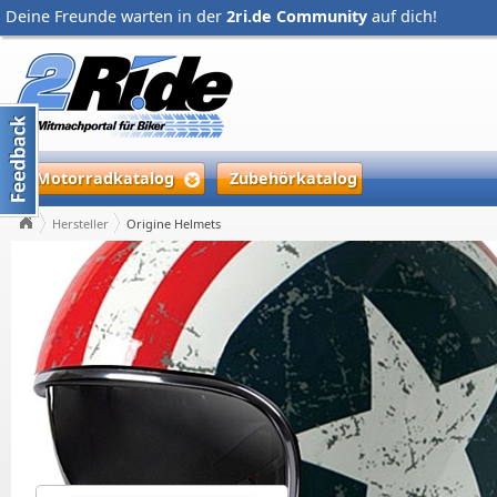
Deine Freunde warten in der
2ri.de Community
auf dich!
Motorradkatalog
Zubehörkatalog
Hersteller
Origine Helmets