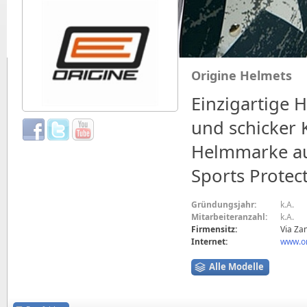
Origine Helmets
Einzigartige 
und schicker K
Helmmarke aus
Sports Protect
Gründungsjahr:
k.A.
Mitarbeiteranzahl:
k.A.
Firmensitz:
Via Zan
Internet:
www.or
Alle Modelle