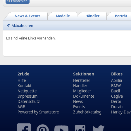
Empfehlen
News & Events
Modelle
Händler
Porträt
Aktualisieren
Es sind keine Links vorhanden.
2ri.de
Sektionen
Bikes
Hilfe
Hersteller
Aprilia
Kontakt
Händler
BMW
Netiquette
Mitglieder
Buell
Impressum
Dokumente
Cagiva
Datenschutz
News
Derbi
AGB
Events
Ducati
Powered by
Smartstore
Zubehörkatalog
Harley-Dav