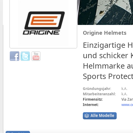
Origine Helmets
Einzigartige 
und schicker K
Helmmarke aus
Sports Protect
Gründungsjahr:
k.A.
Mitarbeiteranzahl:
k.A.
Firmensitz:
Via Zan
Internet:
www.or
Alle Modelle