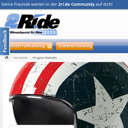
Deine Freunde warten in der
2ri.de Community
auf dich!
Motorradkatalog
Zubehörkatalog
Hersteller
Origine Helmets