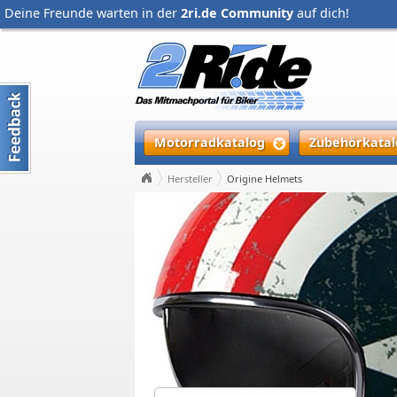
Deine Freunde warten in der
2ri.de Community
auf dich!
Motorradkatalog
Zubehörkatal
Hersteller
Origine Helmets