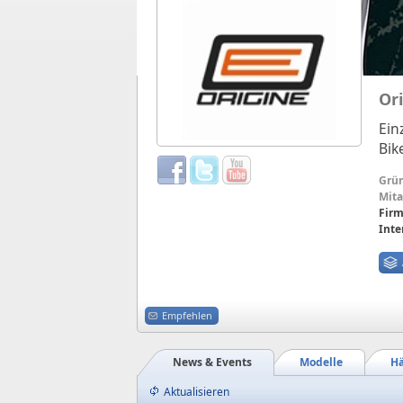
Or
Ein
Bik
Grü
Mita
Firm
Inte
Empfehlen
News & Events
Modelle
Hä
Aktualisieren