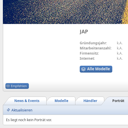
JAP
Gründungsjahr:
k.A.
Mitarbeiteranzahl:
k.A.
Firmensitz:
k.A.
Internet:
k.A.
Alle Modelle
Empfehlen
News & Events
Modelle
Händler
Porträt
Aktualisieren
Es liegt noch kein Porträt vor.