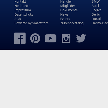
Kontakt
Händler
BMW
Netiquette
Mitglieder
Buell
Impressum
Dokumente
Cagiva
Datenschutz
News
Derbi
AGB
Events
Ducati
Powered by
Smartstore
Zubehörkatalog
Harley-Dav