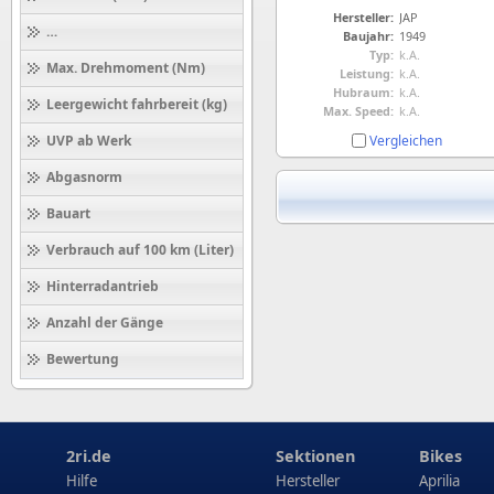
Hersteller:
JAP
Höchstgeschwindigkeit (km/h)
Baujahr:
1949
Typ:
k.A.
Max. Drehmoment (Nm)
Leistung:
k.A.
Hubraum:
k.A.
Leergewicht fahrbereit (kg)
Max. Speed:
k.A.
Vergleichen
UVP ab Werk
Abgasnorm
Bauart
Verbrauch auf 100 km (Liter)
Hinterradantrieb
Anzahl der Gänge
Bewertung
2ri.de
Sektionen
Bikes
Hilfe
Hersteller
Aprilia