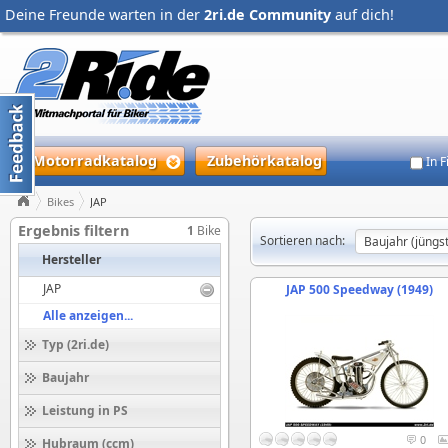
Deine Freunde warten in der
2ri.de Community
auf dich!
Motorradkatalog
Zubehörkatalog
In 
Bikes
JAP
Ergebnis filtern
1
Bike
Sortieren nach:
Hersteller
JAP
JAP 500 Speedway (1949)
Alle anzeigen...
Typ (2ri.de)
Baujahr
Leistung in PS
0
Hubraum (ccm)