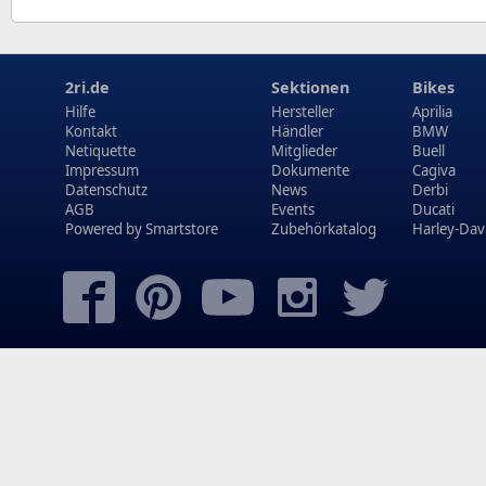
2ri.de
Sektionen
Bikes
Hilfe
Hersteller
Aprilia
Kontakt
Händler
BMW
Netiquette
Mitglieder
Buell
Impressum
Dokumente
Cagiva
Datenschutz
News
Derbi
AGB
Events
Ducati
Powered by
Smartstore
Zubehörkatalog
Harley-Dav