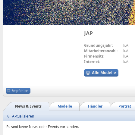
JAP
Gründungsjahr:
k.A.
Mitarbeiteranzahl:
k.A.
Firmensitz:
k.A.
Internet:
k.A.
Alle Modelle
Empfehlen
News & Events
Modelle
Händler
Porträt
Aktualisieren
Es sind keine News oder Events vorhanden.