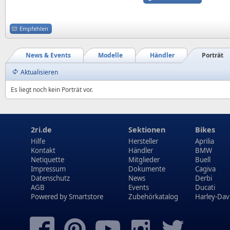
Empfehlen
News & Events
Modelle
Händler
Porträt
Aktualisieren
Es liegt noch kein Porträt vor.
2ri.de
Sektionen
Bikes
Hilfe
Hersteller
Aprilia
Kontakt
Händler
BMW
Netiquette
Mitglieder
Buell
Impressum
Dokumente
Cagiva
Datenschutz
News
Derbi
AGB
Events
Ducati
Powered by
Smartstore
Zubehörkatalog
Harley-Dav