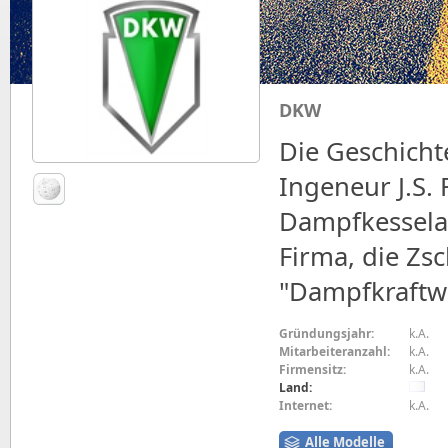
DKW
Die Geschich
Ingeneur J.S.
Dampfkessela
Firma, die Zs
"Dampfkraftwa
Gründungsjahr:
k.A.
Mitarbeiteranzahl:
k.A.
Firmensitz:
k.A.
Land:
Internet:
k.A.
Alle Modelle