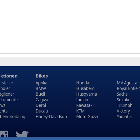
ktionen
Bikes
rsteller
Aprilia
Honda
MV Agusta
ndler
BMW
Husaberg
Royal Enfiel
tglieder
Buell
Husqvarna
Sachs
kumente
Cagiva
Indian
Suzuki
ews
Derbi
Kawasaki
Triumph
ents
Ducati
KTM
Victory
behörkatalog
Harley-Davidson
Moto Guzzi
Yamaha