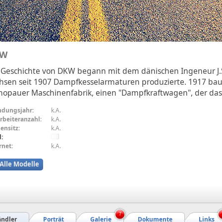
KW
 Geschichte von DKW begann mit dem dänischen Ingeneur J.S
hsen seit 1907 Dampfkesselarmaturen produzierte. 1917 baut
hopauer Maschinenfabrik, einen "Dampfkraftwagen", der das
ndungsjahr:
k.A.
rbeiteranzahl:
k.A.
ensitz:
k.A.
:
rnet:
k.A.
Alle Modelle
7
ndler
Porträt
Galerie
Dokumente
Links