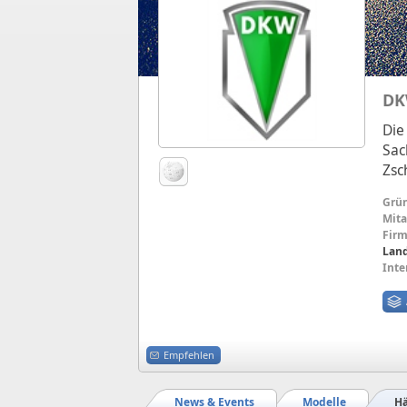
D
Die
Sac
Zsc
Grü
Mita
Firm
Land
Inte
Empfehlen
News & Events
Modelle
Hä