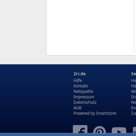
2ri.de
Se
Hilfe
He
Kontakt
Hä
Netiquette
Mi
Impressum
Do
Datenschutz
N
AGB
Ev
Powered by
Smartstore
Zu