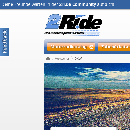
Deine Freunde warten in der
2ri.de Community
auf dich!
Motorradkatalog
Zubehörkatal
Hersteller
DKW