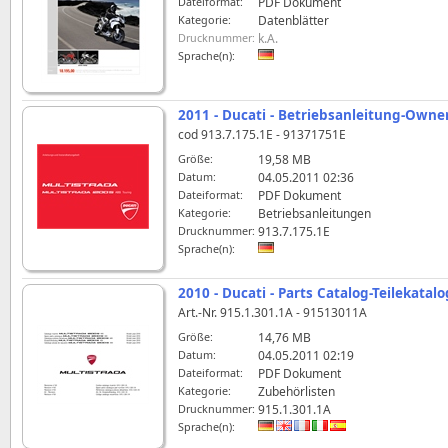
Dateiformat:
PDF Dokument
Kategorie:
Datenblätter
Drucknummer:
k.A.
Sprache(n):
2011 - Ducati - Betriebsanleitung-Owne
cod 913.7.175.1E - 91371751E
Größe:
19,58 MB
Datum:
04.05.2011 02:36
Dateiformat:
PDF Dokument
Kategorie:
Betriebsanleitungen
Drucknummer:
913.7.175.1E
Sprache(n):
2010 - Ducati - Parts Catalog-Teilekatal
Art.-Nr. 915.1.301.1A - 91513011A
Größe:
14,76 MB
Datum:
04.05.2011 02:19
Dateiformat:
PDF Dokument
Kategorie:
Zubehörlisten
Drucknummer:
915.1.301.1A
Sprache(n):