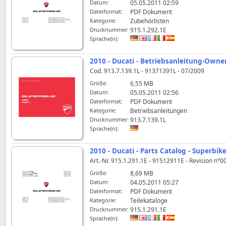
Datum:
05.05.2011 02:59
Dateiformat:
PDF Dokument
Kategorie:
Zubehörlisten
Drucknummer:
915.1.292.1E
Sprache(n):
2010 - Ducati - Betriebsanleitung-Owne
Cod. 913.7.139.1L - 91371391L - 07/2009
Größe:
6,55 MB
Datum:
05.05.2011 02:56
Dateiformat:
PDF Dokument
Kategorie:
Betriebsanleitungen
Drucknummer:
913.7.139.1L
Sprache(n):
2010 - Ducati - Parts Catalog - Superbik
Art.-Nr. 915.1.291.1E - 91512911E - Revision n°0
Größe:
8,69 MB
Datum:
04.05.2011 05:27
Dateiformat:
PDF Dokument
Kategorie:
Teilekataloge
Drucknummer:
915.1.291.1E
Sprache(n):