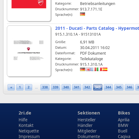
Kategorie:
Betriebsanleitungen
Drucknummer:
913.7.171.1E
Sprache(n):
2011 - Ducati - Parts Catalog - Hyperm
915.1.310.1A - 91513101A
Größe:
6,91 MB
Datum:
30.04.2011 16:02
Dateiformat:
PDF Dokument
Kategorie:
Teilekataloge
Drucknummer:
915.1.310.1A
Sprache(n):
«
1
2
...
338
339
340
341
342
343
344
345
346
3
2ri.de
Sektionen
Bikes
Hilfe
Hersteller
Aprilia
Kontakt
Händler
BMW
Netiquette
Mitglieder
Buell
Impressum
Dokumente
Cagiva