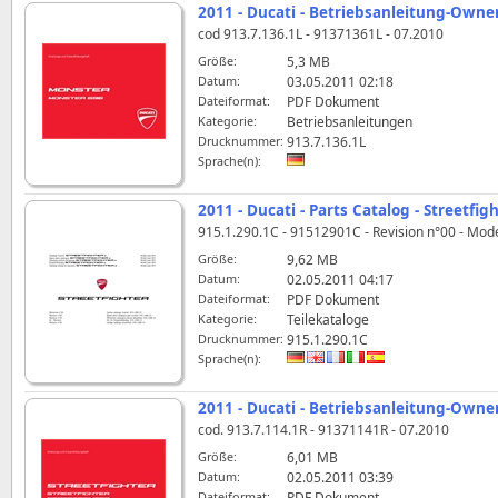
2011 - Ducati - Betriebsanleitung-Owne
cod 913.7.136.1L - 91371361L - 07.2010
Größe:
5,3 MB
Datum:
03.05.2011 02:18
Dateiformat:
PDF Dokument
Kategorie:
Betriebsanleitungen
Drucknummer:
913.7.136.1L
Sprache(n):
2011 - Ducati - Parts Catalog - Streetfigh
915.1.290.1C - 91512901C - Revision n°00 - Mod
Größe:
9,62 MB
Datum:
02.05.2011 04:17
Dateiformat:
PDF Dokument
Kategorie:
Teilekataloge
Drucknummer:
915.1.290.1C
Sprache(n):
2011 - Ducati - Betriebsanleitung-Owner
cod. 913.7.114.1R - 91371141R - 07.2010
Größe:
6,01 MB
Datum:
02.05.2011 03:39
Dateiformat:
PDF Dokument