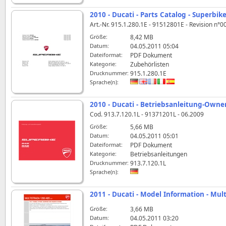
2010 - Ducati - Parts Catalog - Superbik
Art.-Nr. 915.1.280.1E - 91512801E - Revision n°0
Größe:
8,42 MB
Datum:
04.05.2011 05:04
Dateiformat:
PDF Dokument
Kategorie:
Zubehörlisten
Drucknummer:
915.1.280.1E
Sprache(n):
2010 - Ducati - Betriebsanleitung-Owne
Cod. 913.7.120.1L - 91371201L - 06.2009
Größe:
5,66 MB
Datum:
04.05.2011 05:01
Dateiformat:
PDF Dokument
Kategorie:
Betriebsanleitungen
Drucknummer:
913.7.120.1L
Sprache(n):
2011 - Ducati - Model Information - Mul
Größe:
3,66 MB
Datum:
04.05.2011 03:20