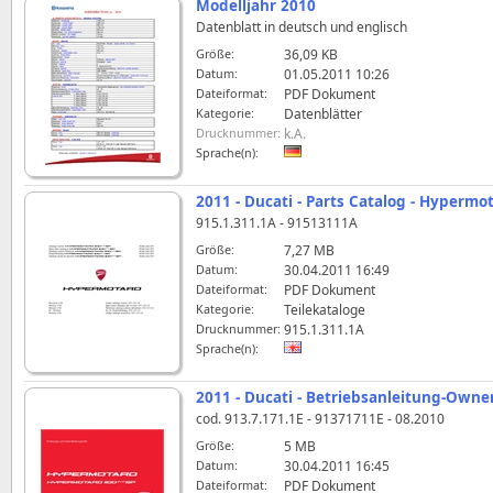
Modelljahr 2010
Datenblatt in deutsch und englisch
Größe:
36,09 KB
Datum:
01.05.2011 10:26
Dateiformat:
PDF Dokument
Kategorie:
Datenblätter
Drucknummer:
k.A.
Sprache(n):
2011 - Ducati - Parts Catalog - Hyperm
915.1.311.1A - 91513111A
Größe:
7,27 MB
Datum:
30.04.2011 16:49
Dateiformat:
PDF Dokument
Kategorie:
Teilekataloge
Drucknummer:
915.1.311.1A
Sprache(n):
2011 - Ducati - Betriebsanleitung-Own
cod. 913.7.171.1E - 91371711E - 08.2010
Größe:
5 MB
Datum:
30.04.2011 16:45
Dateiformat:
PDF Dokument