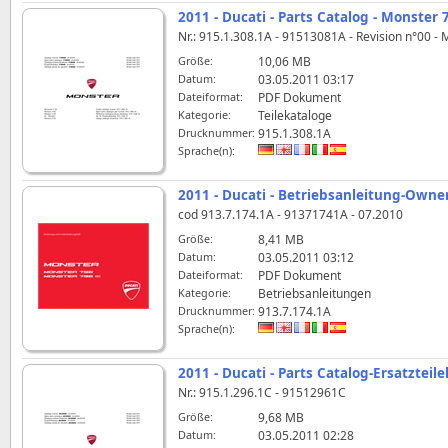
2011 - Ducati - Parts Catalog - Monster 
Nr.: 915.1.308.1A - 91513081A - Revision n°00 -
Größe:
10,06 MB
Datum:
03.05.2011 03:17
Dateiformat:
PDF Dokument
Kategorie:
Teilekataloge
Drucknummer:
915.1.308.1A
Sprache(n):
2011 - Ducati - Betriebsanleitung-Owne
cod 913.7.174.1A - 91371741A - 07.2010
Größe:
8,41 MB
Datum:
03.05.2011 03:12
Dateiformat:
PDF Dokument
Kategorie:
Betriebsanleitungen
Drucknummer:
913.7.174.1A
Sprache(n):
2011 - Ducati - Parts Catalog-Ersatzteil
Nr.: 915.1.296.1C - 91512961C
Größe:
9,68 MB
Datum:
03.05.2011 02:28