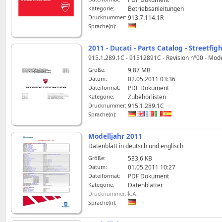
Kategorie:
Betriebsanleitungen
Drucknummer:
913.7.114.1R
Sprache(n):
2011 - Ducati - Parts Catalog - Streetfig
915.1.289.1C - 91512891C - Revision n°00 - Mod
Größe:
9,87 MB
Datum:
02.05.2011 03:36
Dateiformat:
PDF Dokument
Kategorie:
Zubehörlisten
Drucknummer:
915.1.289.1C
Sprache(n):
Modelljahr 2011
Datenblatt in deutsch und englisch
Größe:
533,6 KB
Datum:
01.05.2011 10:27
Dateiformat:
PDF Dokument
Kategorie:
Datenblätter
Drucknummer:
k.A.
Sprache(n):