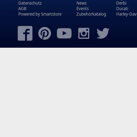
Datenschutz
News
Derbi
AGB
Events
Ducati
Powered by
Smartstore
Zubehörkatalog
Harley-Dav