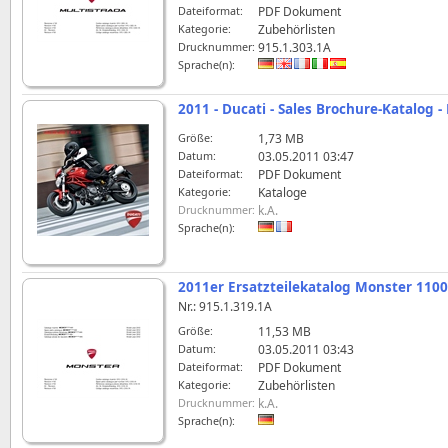
Dateiformat:
PDF Dokument
Kategorie:
Zubehörlisten
Drucknummer:
915.1.303.1A
Sprache(n):
2011 - Ducati - Sales Brochure-Katalog 
Größe:
1,73 MB
Datum:
03.05.2011 03:47
Dateiformat:
PDF Dokument
Kategorie:
Kataloge
Drucknummer:
k.A.
Sprache(n):
2011er Ersatzteilekatalog Monster 110
Nr.: 915.1.319.1A
Größe:
11,53 MB
Datum:
03.05.2011 03:43
Dateiformat:
PDF Dokument
Kategorie:
Zubehörlisten
Drucknummer:
k.A.
Sprache(n):