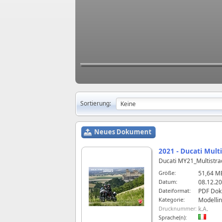
Sortierung:
Neues Dokument
2021 - Ducati Multi
Ducati MY21_Multistra
Größe:
51,64 M
Datum:
08.12.20
Dateiformat:
PDF Do
Kategorie:
Modelli
Drucknummer:
k.A.
Sprache(n):