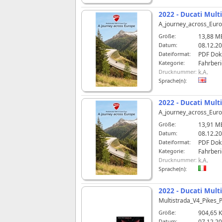
2022 - Ducati Mult
A_journey_across_Eur
Größe:
13,88 M
Datum:
08.12.20
Dateiformat:
PDF Do
Kategorie:
Fahrberi
Drucknummer:
k.A.
Sprache(n):
2022 - Ducati Mult
A_journey_across_Eur
Größe:
13,91 M
Datum:
08.12.20
Dateiformat:
PDF Do
Kategorie:
Fahrberi
Drucknummer:
k.A.
Sprache(n):
2022 - Ducati Mult
Multistrada_V4_Pike
Größe:
904,65 
Datum:
07.12.20