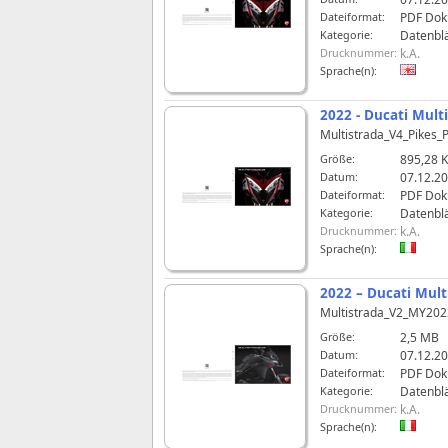
Dateiformat:
PDF Do
Kategorie:
Datenblä
Drucknummer:
k.A.
Sprache(n):
2022 - Ducati Multi
Multistrada_V4_Pikes
Größe:
895,28 
Datum:
07.12.20
Dateiformat:
PDF Do
Kategorie:
Datenblä
Drucknummer:
k.A.
Sprache(n):
2022 – Ducati Mult
Multistrada_V2_MY202
Größe:
2,5 MB
Datum:
07.12.20
Dateiformat:
PDF Do
Kategorie:
Datenblä
Drucknummer:
k.A.
Sprache(n):