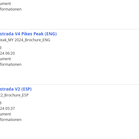
kument
nformationen
istrada V4 Pikes Peak (ENG)
_Peak_MY 2024_Brochure_ENG
B
24 06:20
kument
nformationen
istrada V2 (ESP)
22_Brochure_ESP
B
24 05:37
kument
nformationen