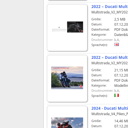
2022 – Ducati Mult
Multistrada_V2_MY20
Größe:
2,5 MB
Datum:
07.12.20
Dateiformat:
PDF Do
Kategorie:
Datenblä
Drucknummer:
k.A.
Sprache(n):
2022 – Ducati Mult
Multistrada_V2_MY202
Größe:
21,15 M
Datum:
07.12.20
Dateiformat:
PDF Do
Kategorie:
Modelli
Drucknummer:
k.A.
Sprache(n):
2024 - Ducati Multi
Multistrada_V4_Pikes
Größe:
14,46 M
Datum:
07.12.20