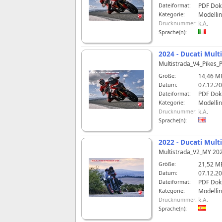
Dateiformat:
PDF Do
Kategorie:
Modelli
Drucknummer:
k.A.
Sprache(n):
2024 - Ducati Mult
Multistrada_V4_Pikes
Größe:
14,46 M
Datum:
07.12.20
Dateiformat:
PDF Do
Kategorie:
Modelli
Drucknummer:
k.A.
Sprache(n):
2022 - Ducati Mult
Multistrada_V2_MY 20
Größe:
21,52 M
Datum:
07.12.20
Dateiformat:
PDF Do
Kategorie:
Modelli
Drucknummer:
k.A.
Sprache(n):