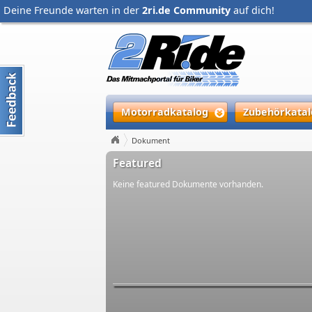
Deine Freunde warten in der
2ri.de Community
auf dich!
Motorradkatalog
Zubehörkatal
Dokument
Featured
Keine featured Dokumente vorhanden.