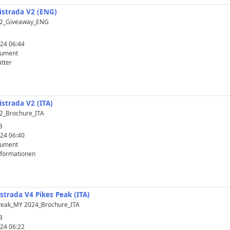
istrada V2 (ENG)
22_Giveaway_ENG
24 06:44
kument
tter
istrada V2 (ITA)
2_Brochure_ITA
B
24 06:40
kument
nformationen
strada V4 Pikes Peak (ITA)
_Peak_MY 2024_Brochure_ITA
B
24 06:22