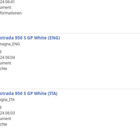
24 06:41
kument
nformationen
istrada 950 S GP White (ENG)
Romagna_ENG
B
24 06:04
kument
chte
istrada 950 S GP White (ITA)
agna_ITA
B
24 06:03
kument
chte