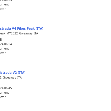
kument
tter
strada V4 Pikes Peak (ITA)
_Peak_MY2022_Giveaway_ITA
KB
24 06:54
kument
tter
istrada V2 (ITA)
2_Giveaway_ITA
24 06:45
kument
tter