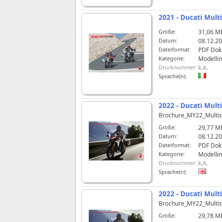
2021 - Ducati Mult
Größe:
31,06 M
Datum:
08.12.20
Dateiformat:
PDF Do
Kategorie:
Modelli
Drucknummer:
k.A.
Sprache(n):
2022 - Ducati Mult
Brochure_MY22_Multi
Größe:
29,77 M
Datum:
08.12.20
Dateiformat:
PDF Do
Kategorie:
Modelli
Drucknummer:
k.A.
Sprache(n):
2022 - Ducati Multi
Brochure_MY22_Multis
Größe:
29,78 M