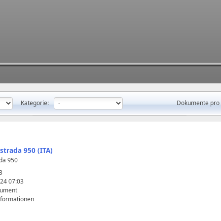
Kategorie:
Dokumente pro 
strada 950 (ITA)
da 950
B
24 07:03
kument
nformationen