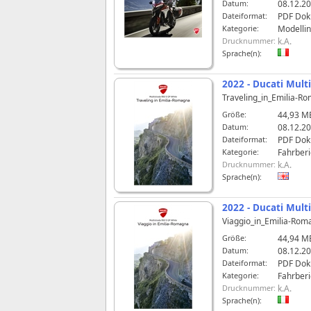
Datum:
08.12.20
Dateiformat:
PDF Do
Kategorie:
Modelli
Drucknummer:
k.A.
Sprache(n):
2022 - Ducati Mult
Traveling_in_Emilia-
Größe:
44,93 M
Datum:
08.12.20
Dateiformat:
PDF Do
Kategorie:
Fahrberi
Drucknummer:
k.A.
Sprache(n):
2022 - Ducati Mult
Viaggio_in_Emilia-Rom
Größe:
44,94 M
Datum:
08.12.20
Dateiformat:
PDF Do
Kategorie:
Fahrberi
Drucknummer:
k.A.
Sprache(n):