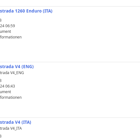
istrada 1260 Enduro (ITA)
B
24 06:59
kument
nformationen
istrada V4 (ENG)
strada V4_ENG
B
24 06:43
kument
nformationen
strada V4 (ITA)
trada V4_ITA
B