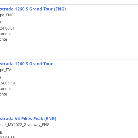
istrada 1260 S Grand Tour (ENG)
ope_ENG
B
24 06:01
kument
chte
istrada 1260 S Grand Tour
ope_ITA
B
24 05:59
kument
chte
istrada V4 Pikes Peak (ENG)
s_Peak_MY2022_Giveaway_ENG
KB
24 06:55