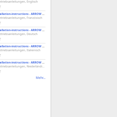
etriebsanleitungen, Englisch
Triumph - Installation-instructions - ARROW 2:1 EXHAUST SYSTEM - Bonneville, Bonnev. T100 & Thruxton
etriebsanleitungen, Französisch
Triumph - Installation-instructions - ARROW 2:1 EXHAUST SYSTEM - Bonneville, Bonnev. T100 & Thruxton
etriebsanleitungen, Deutsch
Triumph - Installation-instructions - ARROW 2:1 EXHAUST SYSTEM - Bonneville, Bonnev. T100 & Thruxton
etriebsanleitungen, Italienisch
Triumph - Installation-instructions - ARROW 2:1 EXHAUST SYSTEM - Bonneville, Bonnev. T100 & Thruxton
PDF, 512 KB, Betriebsanleitungen, Niederländisch
Mehr...