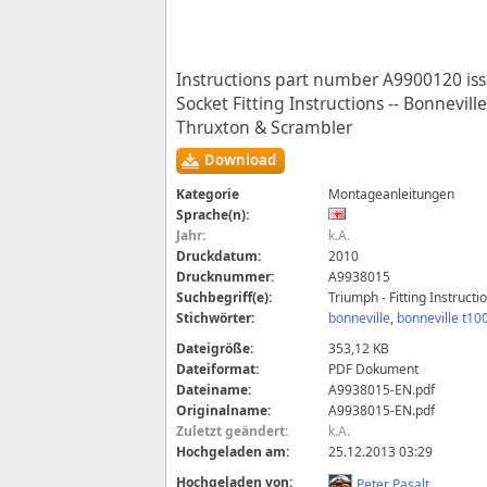
Instructions part number A9900120 iss
Socket Fitting Instructions -- Bonnevill
Thruxton & Scrambler
Download
Kategorie
Montageanleitungen
Sprache(n):
Jahr:
k.A.
Druckdatum:
2010
Drucknummer:
A9938015
Suchbegriff(e):
Triumph - Fitting Instruc
Stichwörter:
bonneville
,
bonneville t10
Dateigröße:
353,12 KB
Dateiformat:
PDF Dokument
Dateiname:
A9938015-EN.pdf
Originalname:
A9938015-EN.pdf
Zuletzt geändert:
k.A.
Hochgeladen am:
25.12.2013 03:29
Hochgeladen von:
Peter Pasalt