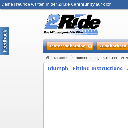
Deine Freunde warten in der
2ri.de Community
auf dich!
Motorradkatalog
Zubehörkatal
Dokument
Triumph - Fitting Instructions - AU
Triumph - Fitting Instructions 