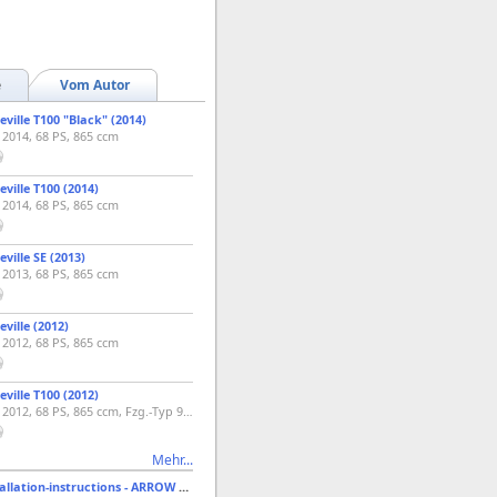
e
Vom Autor
ville T100 "Black" (2014)
. 2014, 68 PS, 865 ccm
ville T100 (2014)
. 2014, 68 PS, 865 ccm
ville SE (2013)
. 2013, 68 PS, 865 ccm
ville (2012)
. 2012, 68 PS, 865 ccm
ville T100 (2012)
Classicbike, Bj. 2012, 68 PS, 865 ccm, Fzg.-Typ 986MF
Mehr...
Triumph - Installation-instructions - ARROW 2:1 EXHAUST SYSTEM - Bonneville, Bonnev. T100 & Thruxton