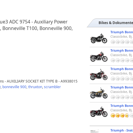
ue3 ADC 9754 - Auxiliary Power
Bikes & Dokument
e, Bonneville T100, Bonneville 900,
Triumph Bonne
Classicbike, Bj
Triumph Bonne
Classicbike, Bj
Triumph Bonne
Classicbike, Bj
tions - AUXILIARY SOCKET KIT TYPE B - A9938015
0
,
bonneville 900
,
thruxton
,
scrambler
Triumph Bonne
Classicbike, Bj
Triumph Bonne