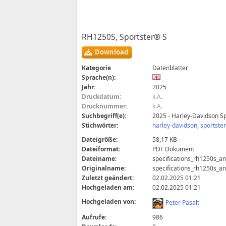
RH1250S, Sportster® S
Download
Kategorie
Datenblätter
Sprache(n):
Jahr:
2025
Druckdatum:
k.A.
Drucknummer:
k.A.
Suchbegriff(e):
2025 - Harley-Davidson Sp
Stichwörter:
harley-davidson
,
sportster
Dateigröße:
58,17 KB
Dateiformat:
PDF Dokument
Dateiname:
specifications_rh1250s_an
Originalname:
specifications_rh1250s_an
Zuletzt geändert:
02.02.2025 01:21
Hochgeladen am:
02.02.2025 01:21
Hochgeladen von:
Peter Pasalt
Aufrufe:
986