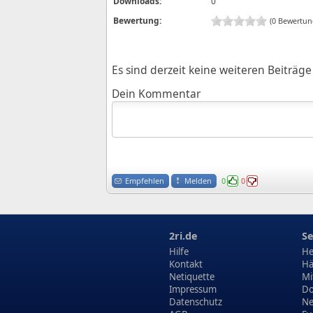
Downloads:
0
Bewertung:
(0 Bewertun
Es sind derzeit keine weiteren Beiträ
Dein Kommentar
Empfehlen
Melden
0
0
2ri.de
Se
Hilfe
He
Kontakt
Hä
Netiquette
Mi
Impressum
Do
Datenschutz
N