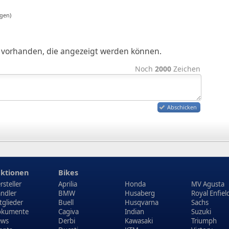
gen)
ge vorhanden, die angezeigt werden können.
Noch
2000
Zeichen
Abschicken
ktionen
Bikes
rsteller
Aprilia
Honda
MV Agusta
ndler
BMW
Husaberg
Royal Enfiel
tglieder
Buell
Husqvarna
Sachs
kumente
Cagiva
Indian
Suzuki
ews
Derbi
Kawasaki
Triumph