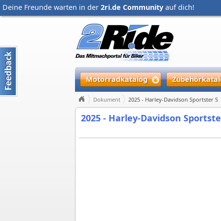
Deine Freunde warten in der
2ri.de Community
auf dich!
Motorradkatalog
Zubehörkatal
Dokument
2025 - Harley-Davidson Sportster S
2025 - Harley-Davidson Sportste