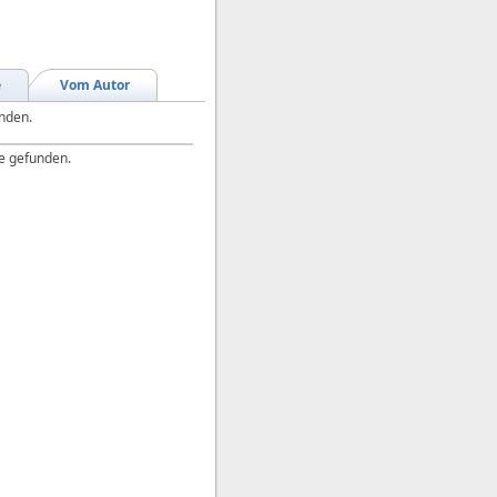
e
Vom Autor
unden.
e gefunden.