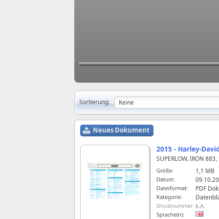
Sortierung:
Neues Dokument
2015 - Harley-David
SUPERLOW, IRON 883,
Größe:
1,1 MB
Datum:
09.10.20
Dateiformat:
PDF Do
Kategorie:
Datenblä
Drucknummer:
k.A.
Sprache(n):