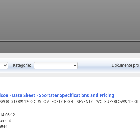
Kategorie:
Dokumente pro 
son - Data Sheet - Sportster Specifications and Pricing
 SPORTSTER® 1200 CUSTOM, FORTY-EIGHT, SEVENTY-TWO, SUPERLOW® 1200T,
14 06:12
kument
tter