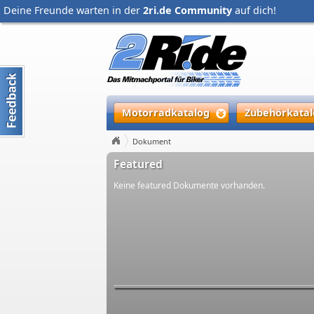
Deine Freunde warten in der
2ri.de Community
auf dich!
Motorradkatalog
Zubehörkatal
Dokument
Featured
Keine featured Dokumente vorhanden.