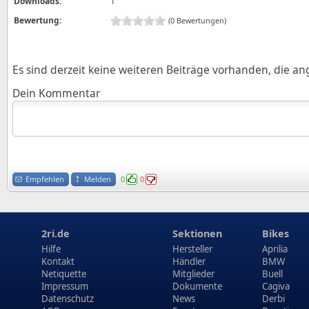
Downloads:
1
Bewertung:
(0 Bewertungen)
Es sind derzeit keine weiteren Beiträge vorhanden, die a
Dein Kommentar
Empfehlen
Melden
0
0
2ri.de
Sektionen
Bikes
Hilfe
Hersteller
Aprilia
Kontakt
Händler
BMW
Netiquette
Mitglieder
Buell
Impressum
Dokumente
Cagiva
Datenschutz
News
Derbi