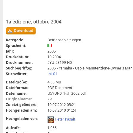
1a edizione, ottobre 2004
Download
Kategorie
Betriebsanleitungen
Sprache(n):
Jahr:
2005
Druckdatum:
10.2004
Drucknummer:
5YU-28199-H0
Suchbegriff(e):
2005 - Yamaha - Uso e Manutenzione-Owner's Man
Stichwörter:
mt-01
Dateigröße:
4,58 MB
Dateiformat:
PDF Dokument
Dateiname:
U5YUH0_1-IT_2062.pdf
Originalname:
k.A.
Zuletzt geändert:
19.07.2012 05:21
Hochgeladen am:
16.07.2010 01:24
Hochgeladen von:
Peter Pasalt
Aufrufe:
1.055