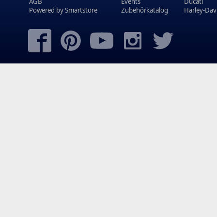
AGB
Events
Ducati
Powered by
Smartstore
Zubehörkatalog
Harley-Dav