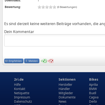
Downloads:
1
Bewertung:
(0 Bewertungen)
Es sind derzeit keine weiteren Beiträge vorhanden, die a
Dein Kommentar
Empfehlen
Melden
0
0
2ri.de
Sektionen
Bikes
Hilfe
Hersteller
Aprilia
Kontakt
Händler
BMW
Netiquette
Mitglieder
Buell
Impressum
Dokumente
Cagiva
Datenschutz
News
Derbi