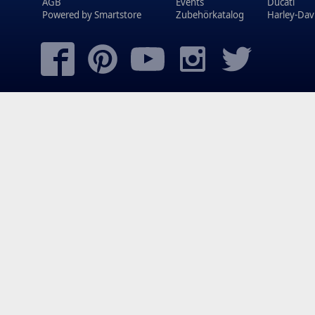
AGB
Events
Ducati
Powered by
Smartstore
Zubehörkatalog
Harley-Dav