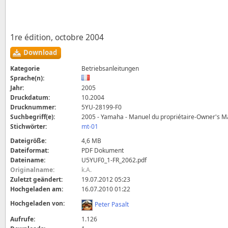
1re édition, octobre 2004
Download
Kategorie
Betriebsanleitungen
Sprache(n):
Jahr:
2005
Druckdatum:
10.2004
Drucknummer:
5YU-28199-F0
Suchbegriff(e):
2005 - Yamaha - Manuel du propriétaire-Owner's M
Stichwörter:
mt-01
Dateigröße:
4,6 MB
Dateiformat:
PDF Dokument
Dateiname:
U5YUF0_1-FR_2062.pdf
Originalname:
k.A.
Zuletzt geändert:
19.07.2012 05:23
Hochgeladen am:
16.07.2010 01:22
Hochgeladen von:
Peter Pasalt
Aufrufe:
1.126