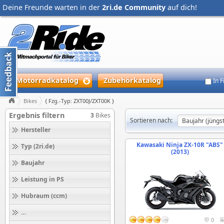
Deine Freunde warten in der
2ri.de Community
auf dich!
Motorradkatalog
Zubehörkatalog
In 
Bikes
{ Fzg.-Typ: ZXT00J/ZXT00K }
Ergebnis filtern
3
Bikes
Sortieren nach:
Hersteller
Kawasaki Ninja ZX-10R "ABS"
Typ (2ri.de)
(2013)
Baujahr
Leistung in PS
Hubraum (ccm)
Höchstgeschwindigkeit (km/h)
0