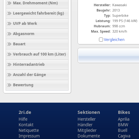
Max. Drehmoment (Nm)
Hersteller:
Kawasaki
Baujahr:
2013
Leergewicht fahrbereit (kg)
Typ:
Superbike
Leistung:
199 PS (146 kW)
UVP ab Werk
Hubraum:
998 ccm
Max. Speed:
320 km/h
Abgasnorm
Vergleichen
Bauart
Verbrauch auf 100 km (Liter)
Hinterradantrieb
Anzahl der Gänge
Bewertung
2ri.de
Sektionen
Bikes
Hilfe
Hersteller
Aprilia
Kontakt
Händler
BMW
Netiquette
Mitglieder
Buell
Impressum
Dokumente
Cagiva