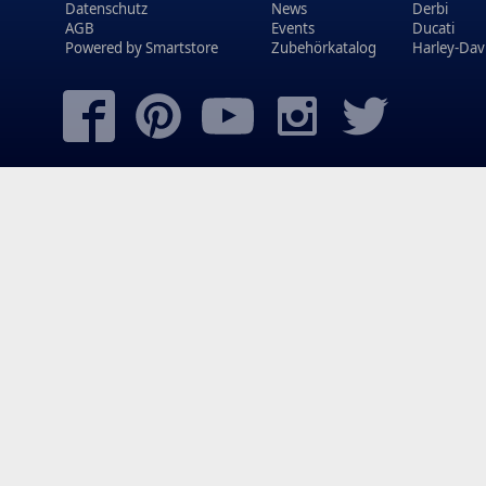
Datenschutz
News
Derbi
AGB
Events
Ducati
Powered by
Smartstore
Zubehörkatalog
Harley-Dav