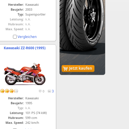
Hersteller:
Kawasaki
Baujahr:
2003
Typ:
Supersportler
Leistung:
k.A.
Hubraum:
k.A.
Max. Speed:
k.A.
Vergleichen
Kawasaki ZZ-R600 (1995)
Jetzt kaufen
3
0
Hersteller:
Kawasaki
Baujahr:
1995
Typ:
k.A.
Leistung:
101 PS (74 kW)
Hubraum:
599 ccm
Max. Speed:
242 km/h