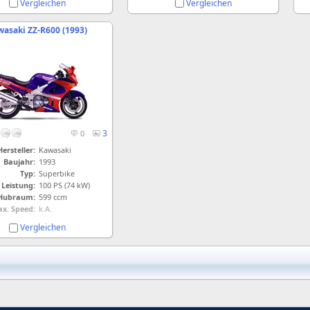
Vergleichen
Vergleichen
asaki ZZ-R600 (1993)
3
0
Hersteller:
Kawasaki
Baujahr:
1993
Typ:
Superbike
Leistung:
100 PS (74 kW)
Hubraum:
599 ccm
x. Speed:
k.A.
Vergleichen