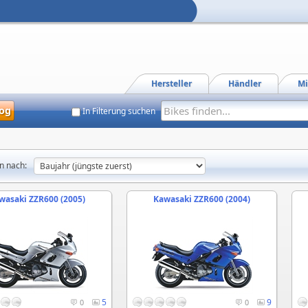
Hersteller
Händler
Mi
og
In Filterung suchen
n nach:
wasaki ZZR600 (2005)
Kawasaki ZZR600 (2004)
5
9
0
0