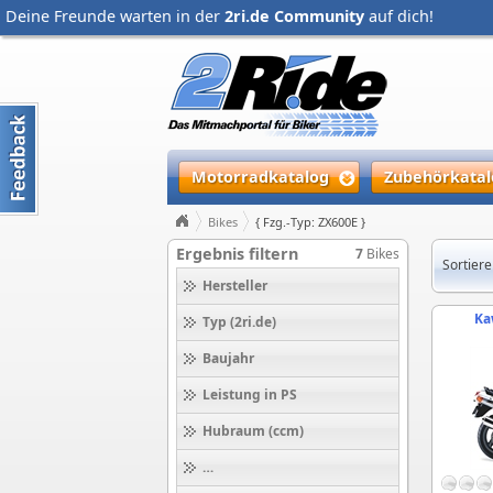
Deine Freunde warten in der
2ri.de Community
auf dich!
Motorradkatalog
Zubehörkatal
Bikes
{ Fzg.-Typ: ZX600E }
Ergebnis filtern
7
Bikes
Sortiere
Hersteller
Ka
Typ (2ri.de)
Baujahr
Leistung in PS
Hubraum (ccm)
Höchstgeschwindigkeit (km/h)