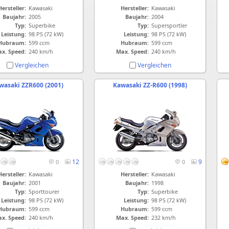
Hersteller:
Kawasaki
Hersteller:
Kawasaki
Baujahr:
2005
Baujahr:
2004
Typ:
Superbike
Typ:
Supersportler
Leistung:
98 PS (72 kW)
Leistung:
98 PS (72 kW)
Hubraum:
599 ccm
Hubraum:
599 ccm
x. Speed:
240 km/h
Max. Speed:
240 km/h
Vergleichen
Vergleichen
wasaki ZZR600 (2001)
Kawasaki ZZ-R600 (1998)
12
9
0
0
Hersteller:
Kawasaki
Hersteller:
Kawasaki
Baujahr:
2001
Baujahr:
1998
Typ:
Sporttourer
Typ:
Superbike
Leistung:
98 PS (72 kW)
Leistung:
98 PS (72 kW)
Hubraum:
599 ccm
Hubraum:
599 ccm
x. Speed:
240 km/h
Max. Speed:
232 km/h