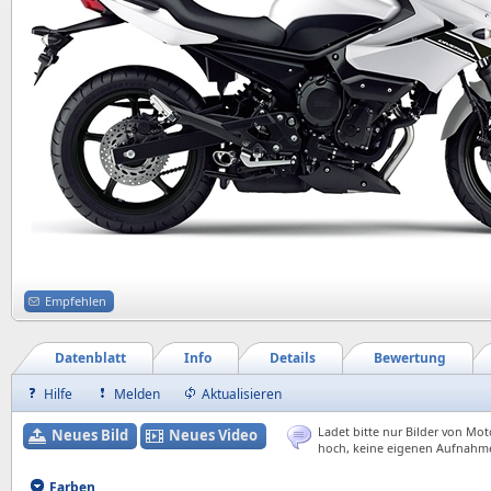
Empfehlen
Datenblatt
Info
Details
Bewertung
Hilfe
Melden
Aktualisieren
Ladet bitte nur Bilder von Mot
Neues Bild
Neues Video
hoch, keine eigenen Aufnahm
Farben