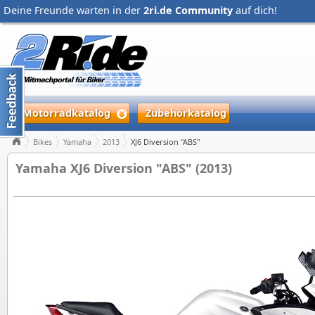
Deine Freunde warten in der
2ri.de Community
auf dich!
Motorradkatalog
Zubehörkatalog
Bikes
Yamaha
2013
XJ6 Diversion "ABS"
Yamaha XJ6 Diversion "ABS" (2013)