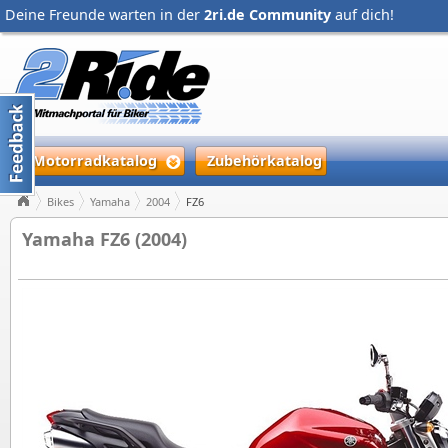
Deine Freunde warten in der
2ri.de Community
auf dich!
Motorradkatalog
Zubehörkatalog
Bikes
Yamaha
2004
FZ6
Yamaha FZ6 (2004)