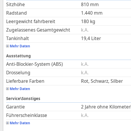
Sitzhöhe
810
mm
Radstand
1.440
mm
Leergewicht fahrbereit
180
kg
Zugelassenes Gesamtgewicht
k.A.
Tankinhalt
19,4
Liter
Mehr Daten
Ausstattung
Anti-Blockier-System (ABS)
k.A.
Drosselung
k.A.
Lieferbare Farben
Rot, Schwarz, Silber
Mehr Daten
Service\Sonstiges
Garantie
2 Jahre ohne Kilomete
Führerscheinklasse
k.A.
Mehr Daten