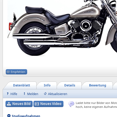
Empfehlen
Datenblatt
Info
Details
Bewertung
Hilfe
Melden
Aktualisieren
Ladet bitte nur Bilder von Mot
Neues Bild
Neues Video
hoch, keine eigenen Aufnahm
Studioaufnahmen