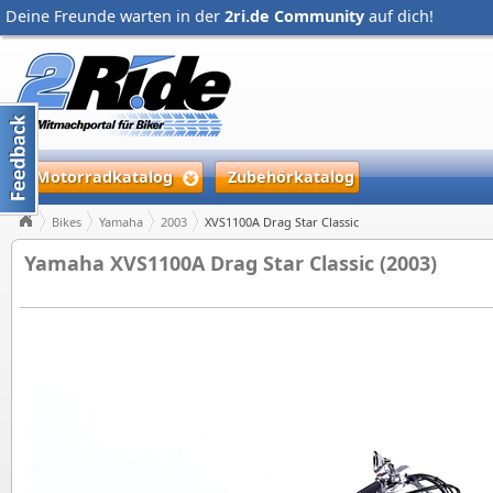
Deine Freunde warten in der
2ri.de Community
auf dich!
Motorradkatalog
Zubehörkatalog
Bikes
Yamaha
2003
XVS1100A Drag Star Classic
Yamaha XVS1100A Drag Star Classic (2003)