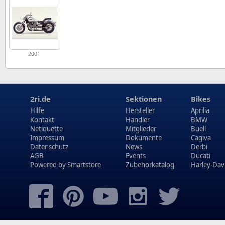
2001
2ri.de
Sektionen
Bikes
Hilfe
Hersteller
Aprilia
Kontakt
Händler
BMW
Netiquette
Mitglieder
Buell
Impressum
Dokumente
Cagiva
Datenschutz
News
Derbi
AGB
Events
Ducati
Powered by
Smartstore
Zubehörkatalog
Harley-Dav